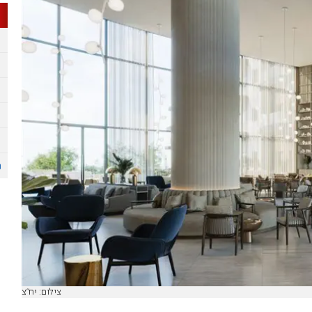
צילום: יח"צ