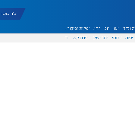
כ"ה באב תשפ"ו |
 ונדל"ן
דעות
אוכל
יהדות
הפקות וסיקורים
ספורט
פורומים
אתר ישיבה
יצירת קשר
עוד