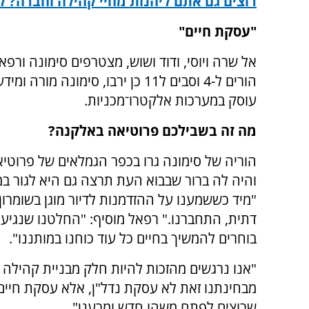
רוצים גם אתם ליהנות מחיי קהילה וחברה? ל
"עסקת חיים"
אל שרה ויוסי, ודוד ושוש, מצטרפים סימונה ורפא
הורים ל-4 וסבים ל11 כן ירבו, סימונה מור
עוסק במערכות אלקטרו־מכניות.
מה זה בשבילכם פרוטיאה באלקנה?
הוריה של סימונה גרו בכפר הגמלאים של פרוטיא
והיה לה ברור שבבוא העת תרצה גם היא לגור ב
"מיד כששמענו על ההזדמנות לדיור מוגן בשומרון
דתית, התחברנו." רפאל מוסיף: "החלטנו שנגיע 
בוחרים להמשיך בחיים כל עוד כוחנו במותננו".
"אנו נרגשים מהזכות להיות חלק מבניית קהילה צ
מבחינתנו זאת לא עסקת נדל"ן, אלא עסקת חיים,
שרוצים לפתח משהו חדש ומרענן".