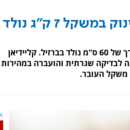
הרופאים נדהמו: תינוק במשקל 7 ק"ג נולד
תינוק במשקל של 7.3 ק"ג ובאורך של 60 ס"מ נולד בברזיל. קליידיאן
ס סנטוס בת ה-27 הגיעה לבדיקה שגרתית והועברה במהירות
 משקל העובר.
א