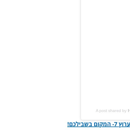
A post shared by 𝗛
!
צעירים בער