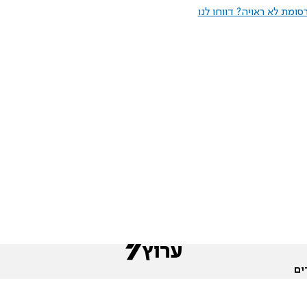
ומת לא ראויה? דווחו לנו
ים
שות
חדשות המגזר
פורומים
תגי