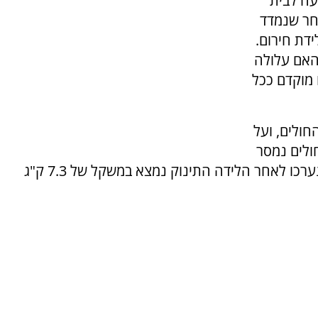
7 ק"ג. קליידיאן בת ה-27 הגיעה לבית
חר שנמדד
דת חירום.
 האם עלולה
 מוקדם ככל
חולים, ועל
ולים נמסר
כי התינוק והאם במצב טוב. במדידות מדויקות שנערכו לאחר הלידה התינוק נמצא במשקל של 7.3 ק"ג