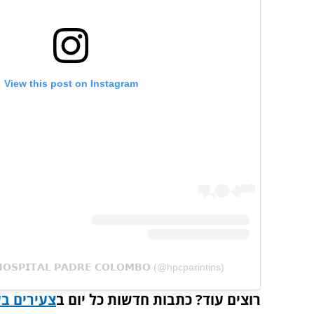
View this post on Instagram
𝗦𝗣𝗜𝗧𝗔𝗟 𝗣𝗔𝗗𝗥𝗘 𝗖𝗢𝗟𝗢𝗠𝗕𝗢 (@hpcparintins)
וץ 7- המקום בשבילכם
רוצים עוד? כתבות חדשות כל יום ב