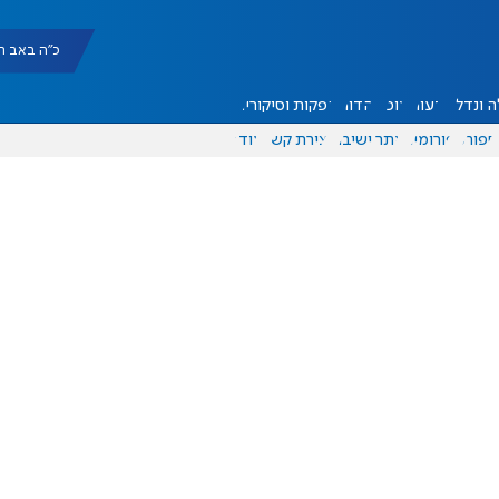
כ"ה באב תשפ"ו |
 ונדל"ן
דעות
אוכל
יהדות
הפקות וסיקורים
ספורט
פורומים
אתר ישיבה
יצירת קשר
עוד