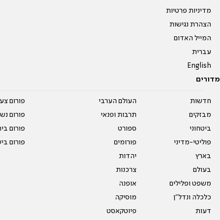
מדיניות פרטיות
הצהרת נגישות
המייל האדום
עברית
English
מדורים
חדשות
העולם הערבי
פורום צע
מבזקים
תרבות ופנאי
פורום נשו
ביטחוני
ספורט
פורום בי
פוליטי-מדיני
פורומים
פורום בי
בארץ
יהדות
בעולם
צרכנות
משפט ופלילים
אופנה
כלכלה ונדל"ן
מוסיקה
דעות
פיוטקאסט