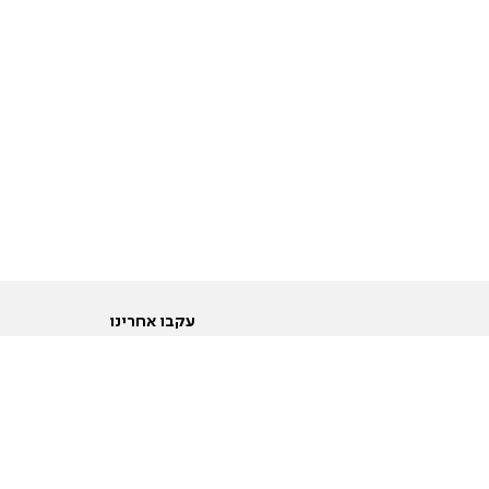
עקבו אחרינו
ות
טוויטר
ם הריון ולידה
פייסבוק
ום לקראת נישואין וזוגיות
אינסטגרם
ום צעירים מעל עשרים
יוטיוב