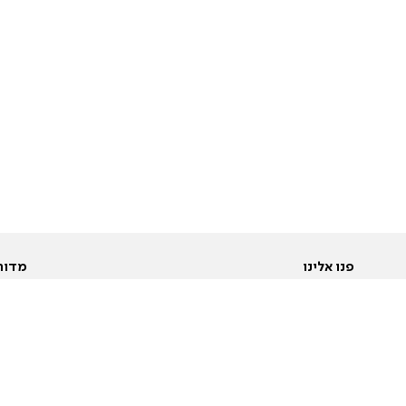
פנו אלינו
מדור
אודות
Pусский
חד
יצירת קשר
عربية
מב
פרסמו אצלנו
בי
תנאי שימוש
פו