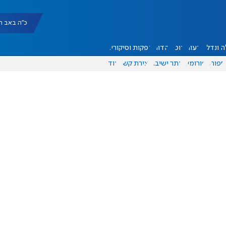
כ"ה באב תשפ"ו |
 ונדל"ן
דעות
אוכל
יהדות
הפקות וסיקורים
ספורט
פורומים
אתר ישיבה
יצירת קשר
עוד