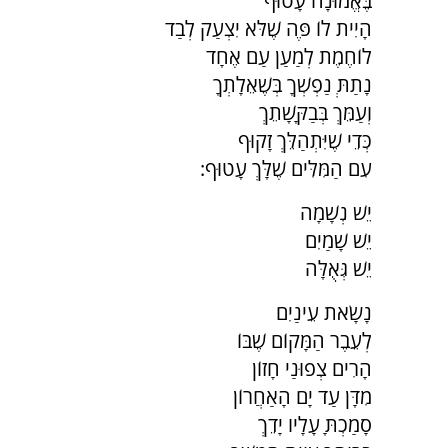
בֶּאֱמוּנָה עָטוּף
הָיִית לוֹ פֶּה שֶׁלֹּא יִצְעַק לְבַד
לוֹחֶמֶת לְמַעַן עַם אֶחָד
נָתַתְּ נַפְשְׁךָ בְּשֶׁאֵלָתְךָ
וְעַמֵּךְ בְּבַקָּשָׁתֵךְ
כְּדֵי שֶׁיִּתְהַלֵּךְ זָקוּף
עִם הַמִּלִּים שֶׁלָּךְ עָטוּף:
יֵשׁ נְשָׁמָה
יֵשׁ שָׁמַיִם
יֵשׁ גְּאֻלָּה
נָשָׂאת עֵינַיִם
לְעֵבֶר הַמָּקוֹם שֶׁבּוֹ
הָרִים צְפוּנַי חָזוֹן
מִדָּן עַד יָם הָאַחֲרוֹן
סָמַכְתָּ עָלָיו יָדֵךְ