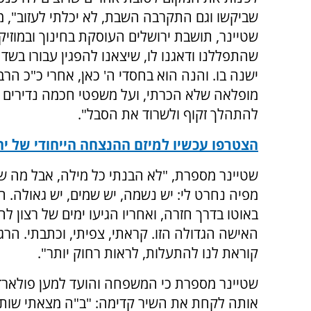
שביקשו וגם התקרבה השבת, לא יכלתי לעזוב", 
שטיינר, תושבת ירושלים העוסקת בחינוך ובמוזיק
שהתפללנו ודאגנו לו, שיצאנו להפגין עבורו ב
ישנה בו. והנה הוא בחסדי ה' כאן, אחרי כ"כ ה
מופלאה שלא הכרתי, ועל משפטי חכמה נדירים שה
להתהלך זקוף ולשרוד את הסבל".
הצטרפו עכשיו למיזם ההנצחה הייחודי של יה
שטיינר מספרת, "לא הבנתי כל מילה, אבל מה ש
מפיה נחרט לי: יש נשמה, יש שמים, יש גאולה. ה
באוטו בדרך חזרה, ואחריו הגיעו ימים של רצון לה
האישה הגדולה הזו. קראתי, צפיתי, וכתבתי. הר
קוראת לנו להתעלות, לראות רחוק יותר".
שטיינר מספרת כי המשפחה והועד למען פולארד 
אותה לקחת את השיר קדימה: "ב"ה מצאתי שות