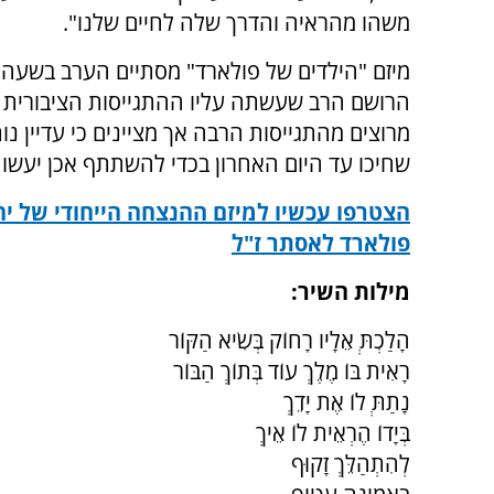
משהו מהראיה והדרך שלה לחיים שלנו".
הרושם הרב שעשתה עליו ההתגייסות הציבורית 
מרוצים מהתגייסות הרבה אך מציינים כי עדיין נו
שחיכו עד היום האחרון בכדי להשתתף אכן יעשו 
הצטרפו עכשיו למיזם ההנצחה הייחודי של יה
פולארד לאסתר ז"ל
מילות השיר:
הָלַכְתְּ אֵלָיו רָחוֹק בְּשִׂיא הַקּוֹר
רָאִית בּוֹ מֶלֶךְ עוֹד בְּתוֹךְ הַבּוֹר
נָתַתְּ לוֹ אֶת יָדֵךְ
בְּיָדוֹ הֶרְאֵית לוֹ אֵיךְ
לְהִתְהַלֵּךְ זָקוּף