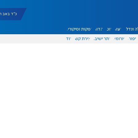
כ"ד באב תשפ"ו |
 ונדל"ן
דעות
אוכל
יהדות
הפקות וסיקורים
ספורט
פורומים
אתר ישיבה
יצירת קשר
עוד