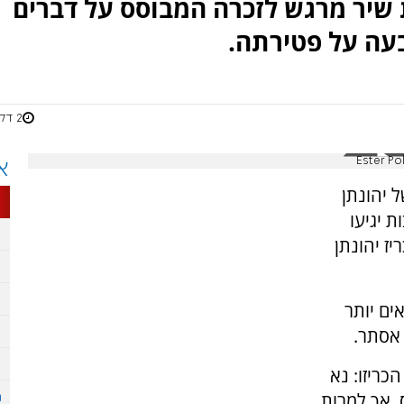
שיר מרגש לזכרה המבוסס על דברים
עה על פטירתה.
2 דקות
א
 יהונתן
 יגיעו
יז יהונתן
ים יותר
 אסתר.
כריזו: נא
 אך למרות