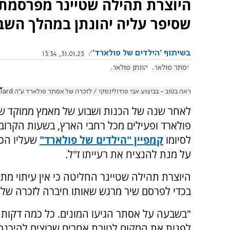
היוצרת תהילה שטיינר מפרסמת 
שסיפר עליה יהונתן במהלך השב
בשיתוף 'הילדים של פולארד'
31.01.23, 13:34
אסתר פולארד
יהונתן פולארד
ראה בטוב - בביצוע אבי פודולינסקי / לזכרה של אסתר פולארד ע"ה Ester Pollard
לאחר שנה של הכנות ושבוע של מאמץ ממוקד של
פולארד ופעילים מכל רחבי הארץ, בשעות הקרובות
לסיומו
קמפיין "הילדים של פולארד"
שעליו הכר
על מנת להנציח את רעייתו ז"ל.
היוצרת תהילה שטיינר החליטה כי אין עיתוי מתא
בכדי לפרסם שיר מרגש שאותו חיברה לזכרה של
"בשבעה על אסתר הגיעו המונים. כל כמה דקות ה
לפנות את המקום לטובת אחרים שרוצים להיכנס.