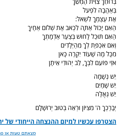
בְּרוּחֵךְ צִוִּית הֶמְשֵׁךְ
בְּאַהֲבָה לִפְעֹל
אֶת עַצְמְךָ לִשְׁאֹל:
הַאִם יָכוֹל אַתָּה לִכְאֹב אֶת שְׁלוֹם אַחֶיךָ
הַאִם תּוּכַל לָחוּשׁ בְּצַעַר אַדְמָתְךָ
וְאִם אִכְפַּת לְךָ מֵהַיְּלָדִים
מִכָּל מָה שֶׁעוֹד יִקְרֶה כָּאן
אזַי פּוֹעֵם לִבְּךָ, לֵב יְהוּדִי אֵיתָן
יֵשׁ נְשָׁמָה
יֵשׁ שָׁמַיִם
יֵשׁ גְּאֻלָּה
יְבָרֶכְךָ ה' מִצִּיּוֹן וּרְאֵה בְּטוּב יְרוּשָׁלִָם
הצטרפו עכשיו למיזם ההנצחה הייחודי של יה
מצאתם טעות או פרס