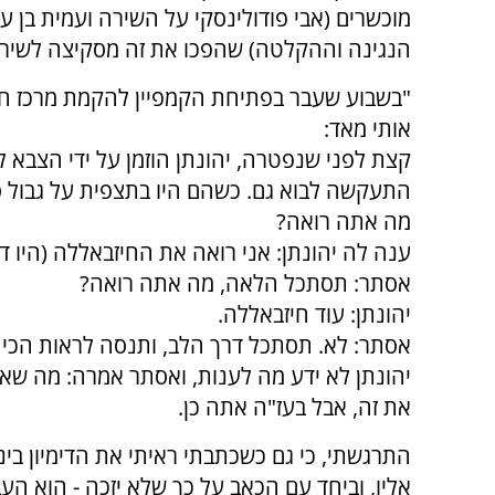
מוכשרים (אבי פודולינסקי על השירה ועמית בן ע
הנגינה וההקלטה) שהפכו את זה מסקיצה לשיר 
"בשבוע שעבר בפתיחת הקמפיין להקמת מרכז חינ
אותי מאד:
קצת לפני שנפטרה, יהונתן הוזמן על ידי הצבא ל
התעקשה לבוא גם. כשהם היו בתצפית על גבול סו
מה אתה רואה?
ענה לה יהונתן: אני רואה את החיזבאללה (היו דג
אסתר: תסתכל הלאה, מה אתה רואה?
יהונתן: עוד חיזבאללה.
אסתר: לא. תסתכל דרך הלב, ותנסה לראות הכי 
יהונתן לא ידע מה לענות, ואסתר אמרה: מה שאתה
את זה, אבל בעז"ה אתה כן.
התרגשתי, כי גם כשכתבתי ראיתי את הדימיון בי
אליו, וביחד עם הכאב על כך שלא יזכה - הוא הע