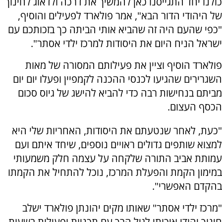
כולנו יחד התגייסנו כאן להמשיך את דרכה ולדאוג לחינוך
של היהודי הדור הבא", אמר פולארד לפעילים והוסיף,
"כפי שהעם היה זה שהביא אותי הביתה כך בזכותכם עם
ישראל הניח היום את היסודות למרכז ילדי אסתר".
פולארד הוסיף וציין את פעילותם המסורה של מאות
השגרירים שהגיעו לכנסי ההכנה לקמפיין ופעלו יום יום
מביתם בנחישות רבה כדי להביא להישג של גיוס סכום
הכסף העצום.
"כעת, לאחר שנטעתם את היסודות, האחריות שלי היא
למצוא שותפים גדולים ראויים נוספים, שיחד איתם ועם
עמותת אביב התורה שלקחה על עצמה חלק משמעותי
במימון הקמת והפעלת המרכז, נוכל להתחיל את הקמתו
בהקדם האפשרי".
"מרכז ילדי אסתר" שאותו מקים יהונתן פולארד ישלב
חינוך יהודי איכותי לגיל הרך עם תכניות ופעילות בשעות