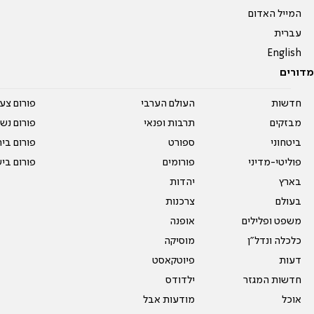
המייל האדום
עברית
English
מדורים
חדשות
העולם הערבי
פורום צע
מבזקים
תרבות ופנאי
פורום נשו
ביטחוני
ספורט
פורום בי
פוליטי-מדיני
פורומים
פורום בי
בארץ
יהדות
בעולם
צרכנות
משפט ופלילים
אופנה
כלכלה ונדל"ן
מוסיקה
דעות
פיוטקאסט
חדשות המגזר
ילדודס
אוכל
מודעות אבל