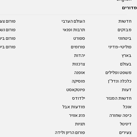
מדורים
חדשות
העולם הערבי
פורום צע
מבזקים
תרבות ופנאי
פורום נשו
ביטחוני
ספורט
פורום בי
פוליטי-מדיני
פורומים
פורום בי
בארץ
יהדות
בעולם
צרכנות
משפט ופלילים
אופנה
כלכלה ונדל"ן
מוסיקה
דעות
פיוטקאסט
חדשות המגזר
ילדודס
אוכל
מודעות אבל
כיפה שחורה
מזג אוויר
דיגיטל
תגיות
צעירים
פורום הריון ולידה