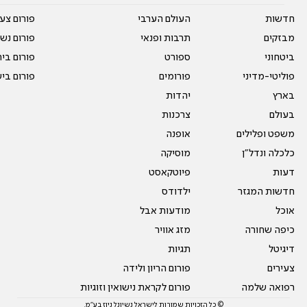
חדשות
העולם הערבי
פורום צע
מבזקים
תרבות ופנאי
פורום נשו
ביטחוני
ספורט
פורום בי
פוליטי-מדיני
פורומים
פורום בי
בארץ
יהדות
בעולם
צרכנות
משפט ופלילים
אופנה
כלכלה ונדל"ן
מוסיקה
דעות
פיוטקאסט
חדשות המגזר
ילדודס
אוכל
מודעות אבל
כיפה שחורה
מזג אוויר
דיגיטל
תגיות
צעירים
פורום הריון ולידה
רפואה שלמה
פורום לקראת נישואין וזוגיות
© כל הזכויות שמורות לישראל נשיונל ניוז בע"מ.