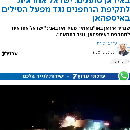
באיראן טוענים: ישראל אחראית
לתקיפת הרחפנים נגד מפעל הטילים
באיספהאן
שגריר איראן באו"ם אמיר סעיד אירבאני: "ישראל אחראית
למתקפה באיספהאן, נגיב בהתאם".
עדו בן פורת
2.02.23, 8:00
איראן
רחפנים