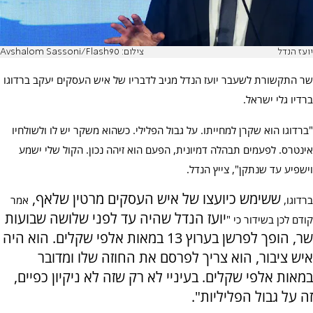
יועז הנדל
צילום: Avshalom Sassoni/Flash90
שר התקשורת לשעבר יועז הנדל מגיב לדבריו של איש העסקים יעקב ברדוגו
ברדיו גלי ישראל.
"ברדוגו הוא שקרן למחייתו. על גבול הפלילי. כשהוא משקר יש לו ולשולחיו
אינטרס. לפעמים תבהלה דמיונית, הפעם הוא זיהה נכון. הקול שלי ישמע
וישפיע עד שנתקן", צייץ הנדל.
ששימש כיועצו של איש העסקים מרטין שלאף,
ברדוגו,
אמר
יועז הנדל שהיה עד לפני שלושה שבועות
קודם לכן בשידור כי "
שר, הופך לפרשן בערוץ 13 במאות אלפי שקלים. הוא היה
איש ציבור, הוא צריך לפרסם את החוזה שלו ומדובר
במאות אלפי שקלים. בעיניי לא רק שזה לא ניקיון כפיים,
זה על גבול הפליליות".