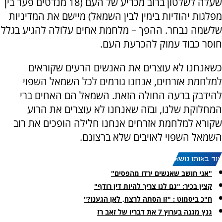
שעלה לשלטון ברוב מכריע של העם (18 מנדטים פער בין
מפלגות יהודיות בימין לבין השמאל) מיישם את המדיניות
שלשמה נבחר. ההפך – מלחמת אחים עלולה להגיע בגלל
חוסר כבוד עמוק להכרעת העם.
כשאנחנו לא עוצרים את האנשים הרעים שקוראים
למלחמת אזרחים, אנחנו גורמים לכל השמאל השפוי
להידבק ברעה החולה הזאת. השמאל הם האחים ברי
המחלוקת שלנו, ובזה שאנחנו לא עוצרים את הרוע
שקורא למלחמת אזרחים אנחנו חלילה הופכים את רוב
השמאל השפוי לאויבים שלא ברצונם.
עוד באותו נושא:
"אני חושב שאנשים ירדו מהפסים"
קצין בכיר: "גם לנו צריך להיות דין רודף"
ח"כ ביסמוט : "זו הסתה לרצח, לאן הגענו?"
גנץ מגנה בערוץ 7 את דבריו של זאב רז