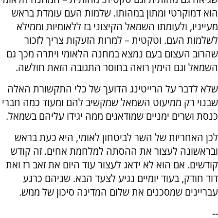
הוא דמוקרטי ומתון במהותו. שלמות העם עומדת בראש
מעייניו, ולעומתו השמאל הקיצוני בז ללאומיות וממילא
לשלמות העם. וטקטית – למרות הזעקות צריך לזכור
שהרוב העצום בעם נמצא במחנה הלאומי ויתרה מכך גם
השמאל וגם הימין רואה בחוסר התגובה הזאת חולשה.
שלא לדבר על הרייטינג הדועך של כלי התקשורת האלה
שבנוי רק ממיעוט השמאל שמקשיב להם ומעוד כמה חברי
כנסת ושרים ימניים שמודאגים ממה יגידו עליהם בשמאל.
לכן האחריות של השר לביטחון לאומי, היא כעת בראש
ובראשונה לעצור את ההסתה למלחמת אחים. זה קודש
קודשים. אם הוא לא ידאג לעצור עוד היום את זאב רז ואת
דוד חודק, בעוד יומיים נגיע לצעד הבא. שניהם כרגע
עבריינים שמסכנים את שלום המדינה סיכון של ממש.
--