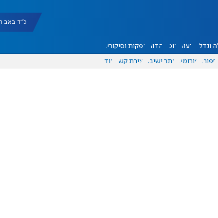
כ"ד באב תשפ"ו |
 ונדל"ן
דעות
אוכל
יהדות
הפקות וסיקורים
ספורט
פורומים
אתר ישיבה
יצירת קשר
עוד