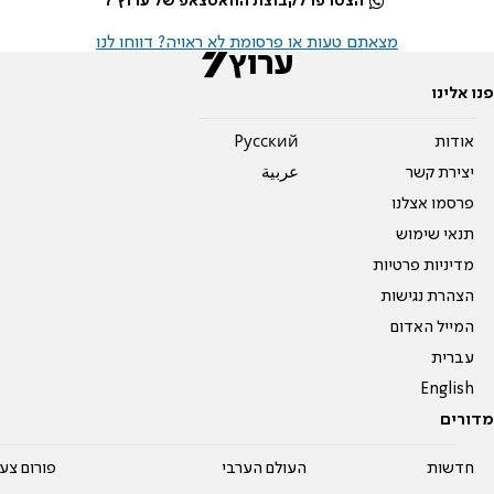
הצטרפו לקבוצת הוואטצאפ של ערוץ 7
מצאתם טעות או פרסומת לא ראויה? דווחו לנו
פנו אלינו
אודות
Pусский
יצירת קשר
عربية
פרסמו אצלנו
תנאי שימוש
מדיניות פרטיות
הצהרת נגישות
המייל האדום
עברית
English
מדורים
חדשות
העולם הערבי
פורום צע