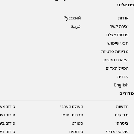
פנו אלינו
אודות
Pусский
יצירת קשר
عربية
פרסמו אצלנו
תנאי שימוש
מדיניות פרטיות
הצהרת נגישות
המייל האדום
עברית
English
מדורים
חדשות
העולם הערבי
פורום צע
מבזקים
תרבות ופנאי
פורום נשו
ביטחוני
ספורט
פורום בי
פוליטי-מדיני
פורומים
פורום בי