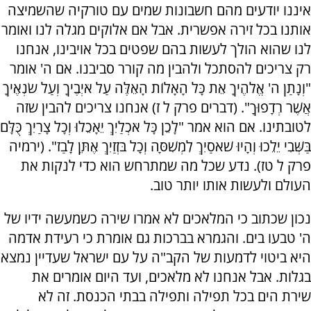
איננו יודעים מהם חשבונות שמים עם טורקיה שהשמיצה
אותנו בכל זירה אפשרית. אבל אם אלוקים מגלה לנו ואומר
לנו שהוא הולך לעשות בהם שפטים בכל אויבינו, אנחנו
רק צריכים להסתכל ולהבין מה קורר סביבנו. אם ה' אומר
"וְנָתַן ה' אֱלֹהֶיךָ אֵת כָּל הָאָלוֹת הָאֵלֶּה עַל אֹיְבֶיךָ וְעַל שׂנְאֶיךָ
אֲשֶׁר רְדָפוּךָ". (דברים פרק ל ז) אנחנו צריכים להבין שזה
לטובתינו. אם הוא אמר "לָכֵן כָּל אֹכְלַיִךְ יֵאָכֵלוּ וְכָל צָרַיִךְ כֻּלָּם
בַּשְּׁבִי יֵלֵכוּ וְהָיוּ שֹׁאסַיִךְ לִמְשִׁסָּה וְכָל בֹּזְזַיִךְ אֶתֵּן לָבַז". (ירמיה
פרק ל טז). נדע שכל מה שמתרחש הוא כדי לנקות את
העולם ולעשות אותו יותר טוב.
נכון שכתוב כי המלאכים לא אמרו שירה כשמעשה ידיו של
ה' טבעו בים. והגמרא בברכות גם אומרת כי רעידת אדמה
היא ביטוי לדמעות של הקב"ה על עם ישראל שעדיין נמצא
בגלות. אבל אנחנו לא מלאכים, ועד היום אומרים את
שירת הים בכל תפילה ותפילה בבתי הכנסת. זה לא