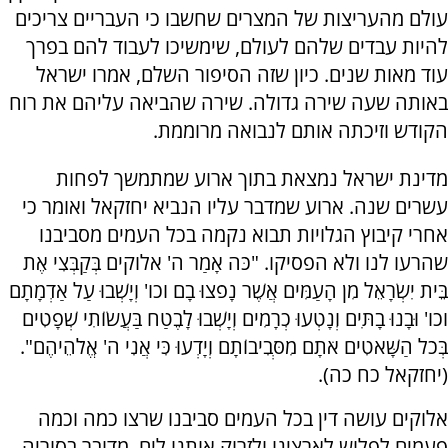
עולם מהעריצות של המצרים שחשבו כי העבריים צריכים
להיות עבדים שלהם לעולם, שימשיכו לעבוד להם בפרך
עוד מאות שנים. כיון שזה הסיפור השלם, אמרו ישראל
באותה שעה שירה גדולה. שירה שהביאה עליהם את רוח
הקודש וזיכתה אותם לנבואה מרוממת.
מדינת ישראל נמצאת בתוך ארוע שמתמשך לפחות
עשרים שנה. ארוע שמדבר עליו הנביא יחזקאל ואומר כי
אחרי קיבוץ הגלויות תבוא נקמה בכל העמים מסביבנו
שהרעו לנו ולא הפסיקו. "כֹּה אָמַר ה' אלוקים בְּקַבְּצִי אֶת
בֵּית יִשְׂרָאֵל מִן הָעַמִּים אֲשֶׁר נָפֹצוּ בָם וכו' וְיָשְׁבוּ עַל אַדְמָתָם
וכו' וּבָנוּ בָתִּים וְנָטְעוּ כְרָמִים וְיָשְׁבוּ לָבֶטַח בַּעֲשׂוֹתִי שְׁפָטִים
בְּכֹל הַשָּׁאטִים אֹתָם מִסְּבִיבוֹתָם וְיָדְעוּ כִּי אֲנִי ה' אֱלֹהֵיהֶם".
(יחזקאל כח כה).
אלוקים עושה דין בכל העמים סביבנו שרצו כמה וכמה
פעמים לפלוש לארצינו ולזרוק אותנו לים. מדובר בסוריה