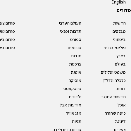
English
מדורים
חדשות
העולם הערבי
פורום צע
מבזקים
תרבות ופנאי
פורום נשו
ביטחוני
ספורט
פורום בי
פוליטי-מדיני
פורומים
פורום בי
בארץ
יהדות
בעולם
צרכנות
משפט ופלילים
אופנה
כלכלה ונדל"ן
מוסיקה
דעות
פיוטקאסט
חדשות המגזר
ילדודס
אוכל
מודעות אבל
כיפה שחורה
מזג אוויר
דיגיטל
תגיות
צעירים
פורום הריון ולידה