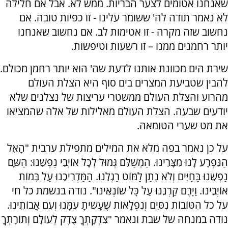
שאנחנו אטומים לצער הבריות. ממש לא. אבל אם חלילה
לא נאמר תודה לה' ששומר עלינו - זו כפיות טובה. אם
נחשוב שזה מקרה - זו אטימות לב. אם נחשוב שאנחנו
יותר רחמנים ממנו – זו רשעות וטיפשות.
שירת הים מכוונת אותנו לדעת שה' הוא יותר רחמן מכולם.
להבין שטביעת המצרים בים סוף היא הצלת העולם
מהרוע והצלת העולם ממשטרי עריצות של נצלנים שלא
יודעים שבעה. הצלת העולם מאלילות של אלה שהמציאו
את מט שערי הטומאה.
על כן נאמר בפה מלא את המילים מתפילת ערבית "הָאֵל
הַנִּפְרָע לָנוּ מִצָּרֵינוּ. הַמְשַׁלֵּם גְּמוּל לְכָל אוֹיְבֵי נַפְשֵׁנוּ: הַשָּם
נַפְשֵׁנוּ בַּחַיִּים וְלֹא נָתַן לַמּוֹט רַגְלֵנוּ. הַמַּדְרִיכֵנוּ עַל בָּמוֹת
אוֹיְבֵינוּ. וַיָּרֶם קַרְנֵנוּ עַל כָּל שֹוֹנְאֵינוּ". נודה בנשמת כל חי
על כל הַטּוֹבוֹת נִסִּים וְנִפְלָאוֹת שֶׁעָשִֹיתָ עִמָּנוּ וְעִם אֲבוֹתֵינוּ.
נודה במנחה של שבת ונאמר "צִדְקָתְךָ צֶדֶק לְעוֹלָם וְתוֹרָתְךָ