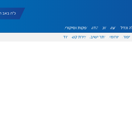
כ"ה באב תשפ"ו |
 ונדל"ן
דעות
אוכל
יהדות
הפקות וסיקורים
ספורט
פורומים
אתר ישיבה
יצירת קשר
עוד