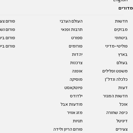
English
מדורים
חדשות
העולם הערבי
פורום צע
מבזקים
תרבות ופנאי
פורום נשו
ביטחוני
ספורט
פורום בי
פוליטי-מדיני
פורומים
פורום בי
בארץ
יהדות
בעולם
צרכנות
משפט ופלילים
אופנה
כלכלה ונדל"ן
מוסיקה
דעות
פיוטקאסט
חדשות המגזר
ילדודס
אוכל
מודעות אבל
כיפה שחורה
מזג אוויר
דיגיטל
תגיות
צעירים
פורום הריון ולידה