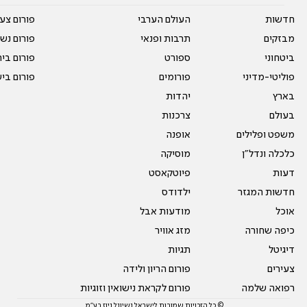
חדשות
העולם הערבי
פורום צע
מבזקים
תרבות ופנאי
פורום נשו
ביטחוני
ספורט
פורום בי
פוליטי-מדיני
פורומים
פורום בי
בארץ
יהדות
בעולם
צרכנות
משפט ופלילים
אופנה
כלכלה ונדל"ן
מוסיקה
דעות
פיוטקאסט
חדשות המגזר
ילדודס
אוכל
מודעות אבל
כיפה שחורה
מזג אוויר
דיגיטל
תגיות
צעירים
פורום הריון ולידה
רפואה שלמה
פורום לקראת נישואין וזוגיות
© כל הזכויות שמורות לישראל נשיונל ניוז בע"מ.