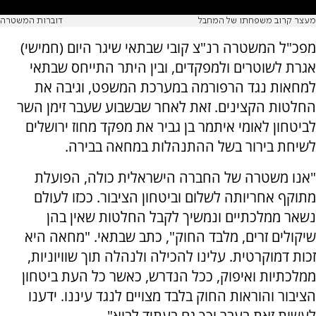
מעצר קרוב משפחתו של המחבל
דוברות המשטרה
מפכ"ל המשטרה רנ"צ קובי שבתאי שיגר היום (חמישי)
אגרת לשוטרים ולמפקדים, ובין היתר התייחס שבתאי
למחאות נגד הרפורמה במערכת המשפט, וגיבה את
החלטות הקצינים. זאת לאחר שבשבוע שעבר זימן השר
לביטחון לאומי איתמר בן גביר את מפקד מחוז ירושלים
לשיחת בירור בשל ההתנהלות במחאה בבירה.
"אנו משטרה של החברה הישראלית כולה, הפועלת
מתוקף אחריותה לשלום וביטחון הציבור. ככזו לעולם
נשאר ממלכתיים ונמשיך לקבל החלטות שאין בהן
שיקולים זרים, מלבד החוק", כתב שבתאי. "מחאה היא
זכות דמוקרטית. עלינו להכילה ולנהלה תוך שוויוניות,
ממלכתיות ואיפוק, ככל הנדרש, כאשר כל העת ביטחון
הציבור והוראות החוק בלבד מצויים לנגד עיננו. ידענו
לעשות זאת בעבר וכך גם בעתיד לבוא".