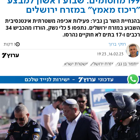
199 מחסומים: שבוע ראשון למבצע
"ריכוז מאמץ" במזרח ירושלים
בהנחיית השר בן גביר: פעילות אכיפה משטרתית אינטנסיבית
השבוע במזרח ירושלים. נתפסו 5 כלי נשק, הורדו מהכביש 34
רכבים ו-17 בתים לא חוקיים נהרסו.
חזקי ברוך
1 דקות
16.02.23, 19:23
איתמר בן גביר
מזרח ירושלים
משטרת ישראל