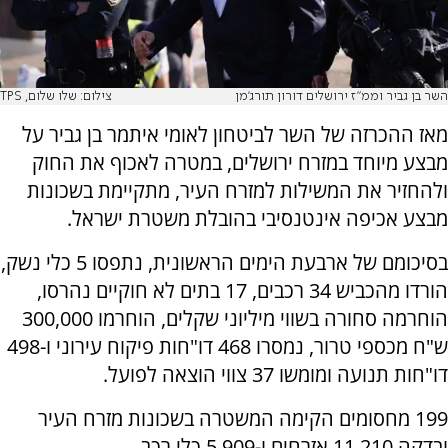
השר בן גביר וממ"ז ירושלים דורון תורג'מן
צילום: שלו שלום, TPS
מאז ההכרזה של השר לביטחון לאומי איתמר בן גביר על
מבצע מיוחד במזרח ירושלים, במטרה לאכוף את החוק
ולהחזיר את המשילות למזרח העיר, מתקיימת בשכונות
מבצע אכיפה אינטנסיבי בהובלת משטרת ישראל.
בסיכומם של ארבעת הימים הראשונית, נתפסו 5 כלי נשק,
הורדו מהכביש 34 רכבים, 17 בתים לא חוקיים נהרסו,
הוחרמה סחורה בשווי מיליוני שקלים, הוחרמו 300,000
ש"ח מכספי טרור, נמסרו 468 דו"חות פיקוח עירוני ו-498
דו"חות תנועה ומומשו 37 צווי הוצאה לפועל.
199 מחסומים הקימה המשטרה בשכונות מזרח העיר
ובדקה 11,210 אזרחים ו-5,909 כלי רכב.