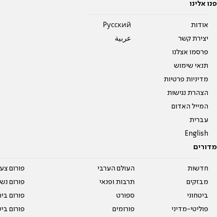
פנו אלינו
אודות
Pусский
יצירת קשר
عربية
פרסמו אצלנו
תנאי שימוש
מדיניות פרטיות
הצהרת נגישות
המייל האדום
עברית
English
מדורים
חדשות
העולם הערבי
פורום צע
מבזקים
תרבות ופנאי
פורום נשו
ביטחוני
ספורט
פורום בי
פוליטי-מדיני
פורומים
פורום בי