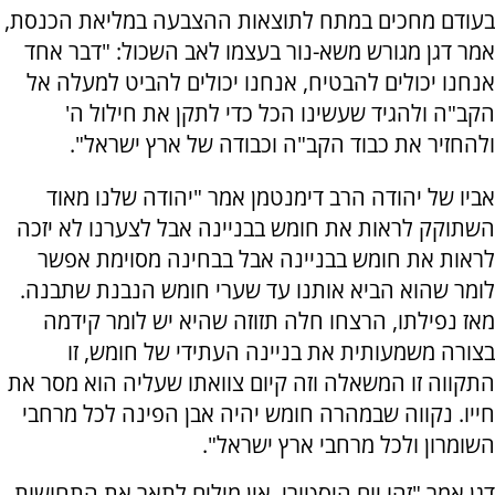
בעודם מחכים במתח לתוצאות ההצבעה במליאת הכנסת,
אמר דגן מגורש משא-נור בעצמו לאב השכול: "דבר אחד
אנחנו יכולים להבטיח, אנחנו יכולים להביט למעלה אל
הקב"ה ולהגיד שעשינו הכל כדי לתקן את חילול ה'
ולהחזיר את כבוד הקב"ה וכבודה של ארץ ישראל".
אביו של יהודה הרב דימנטמן אמר "יהודה שלנו מאוד
השתוקק לראות את חומש בבניינה אבל לצערנו לא יזכה
לראות את חומש בבניינה אבל בבחינה מסוימת אפשר
לומר שהוא הביא אותנו עד שערי חומש הנבנת שתבנה.
מאז נפילתו, הרצחו חלה תזוזה שהיא יש לומר קידמה
בצורה משמעותית את בניינה העתידי של חומש, זו
התקווה זו המשאלה וזה קיום צוואתו שעליה הוא מסר את
חייו. נקווה שבמהרה חומש יהיה אבן הפינה לכל מרחבי
השומרון ולכל מרחבי ארץ ישראל".
דגן אמר "זהו יום היסטורי, אין מילים לתאר את התחושות,