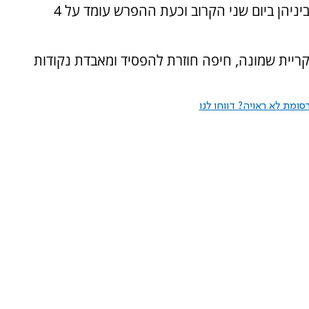
האליפות, מכבי ת"א והפועל באר שבע, נפגשות ביניהן ביום שני הקרוב וכעת ההפרש עומד על 4
קריית שמונה, חיפה חוזרת להפסיד ומאבדת נקודות
ומת לא ראויה? דווחו לנו