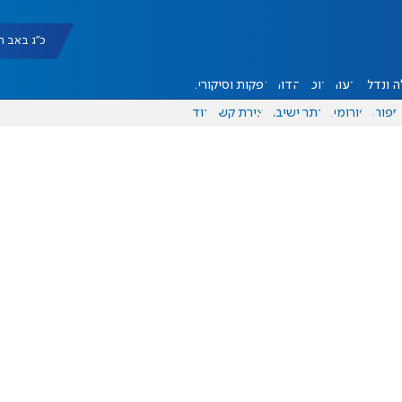
כ"ג באב תשפ"ו |
 ונדל"ן
דעות
אוכל
יהדות
הפקות וסיקורים
ספורט
פורומים
אתר ישיבה
יצירת קשר
עוד