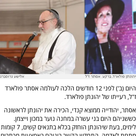
יהונתן פולארד. ברקע: אסתר ז"ל
אלישע גרוסברג
היום (ב') לפני 12 חודשים הלכה לעולמה אסתר פולארד
ז"ל, רעייתו של יהונתן פולארד.
אסתר, יהודייה ממוצא קנדי, הכירה את יהונתן לראשונה
כששניהם היום בני עשרה במחנה נוער במכון וייצמן.
לימים, בעת שיהונתן הוחזק בכלא בתנאים קשים, 7 קומות
מתחת לאדמה, התחדש הקשר ביניהם באמצעות מכתבים