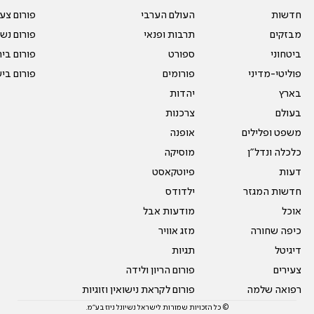
חדשות
העולם הערבי
פורום צע
מבזקים
תרבות ופנאי
פורום נשו
ביטחוני
ספורט
פורום בי
פוליטי-מדיני
פורומים
פורום בי
בארץ
יהדות
בעולם
צרכנות
משפט ופלילים
אופנה
כלכלה ונדל"ן
מוסיקה
דעות
פיוטקאסט
חדשות המגזר
ילדודס
אוכל
מודעות אבל
כיפה שחורה
מזג אוויר
דיגיטל
תגיות
צעירים
פורום הריון ולידה
רפואה שלמה
פורום לקראת נישואין וזוגיות
© כל הזכויות שמורות לישראל נשיונל ניוז בע"מ.