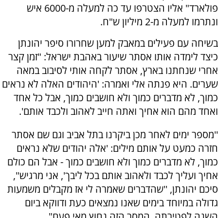
פולארד" אליו הצטרפו עד כה למעלה מ-6000 איש
ונתרמו למעלה מ-2 מיליון ש"ח.
בשיחה עם פעילים במאבק למען שחרורו סיפר יהונתן
כיצד לימדה אותו אסתר שיעור באהבת ישראל: "זמן קצר
אחרי שנחתנו בארץ, אסתר לקחה אותי לסיבוב במאה
שערים. היא פנתה אלי ואמרה: 'היהודים האלה לא נראים
כמוך, לא מדברים כמוך ולא חושבים כמוך, אבל כל אחד
ואחד מהם הוא אחיך ואתה חייב לאהוב ולכבד אותם'.
''מספר ימים לאחר מכן ביקרנו בתל אביב וגם שם אסתר
חזרה כמעט על אותם מילים: 'אלה יהודים שלא נראים
כמוך, לא מדברים כמוך ולא חושבים כמוך - אבל הם כולם
אחיך ועליך לכבד ולאהוב אותם בכל ליבך', אני מרגיש",
סיכם יהונתן, ''שהדברים שאמרה לי אז מקבלים משמעות
גדולה במיוחד בימים שאנו נמצאים כעת ודווקא ביום
השנה לפטירתה, המסר הזה נחוץ מאי פעם".