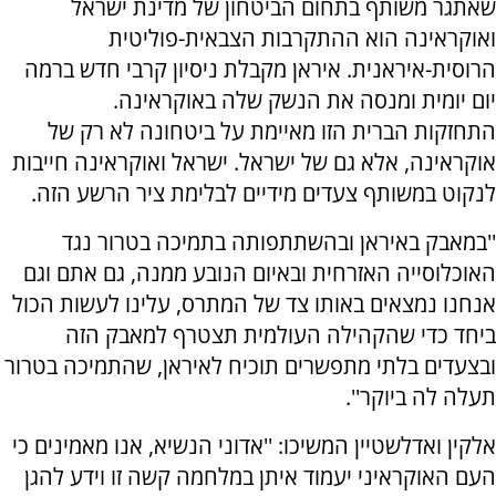
שאתגר משותף בתחום הביטחון של מדינת ישראל
ואוקראינה הוא ההתקרבות הצבאית-פוליטית
הרוסית-איראנית. איראן מקבלת ניסיון קרבי חדש ברמה
יום יומית ומנסה את הנשק שלה באוקראינה.
התחזקות הברית הזו מאיימת על ביטחונה לא רק של
אוקראינה, אלא גם של ישראל. ישראל ואוקראינה חייבות
לנקוט במשותף צעדים מידיים לבלימת ציר הרשע הזה.
''במאבק באיראן ובהשתתפותה בתמיכה בטרור נגד
האוכלוסייה האזרחית ובאיום הנובע ממנה, גם אתם וגם
אנחנו נמצאים באותו צד של המתרס, עלינו לעשות הכול
ביחד כדי שהקהילה העולמית תצטרף למאבק הזה
ובצעדים בלתי מתפשרים תוכיח לאיראן, שהתמיכה בטרור
תעלה לה ביוקר''.
אלקין ואדלשטיין המשיכו: ''אדוני הנשיא, אנו מאמינים כי
העם האוקראיני יעמוד איתן במלחמה קשה זו וידע להגן