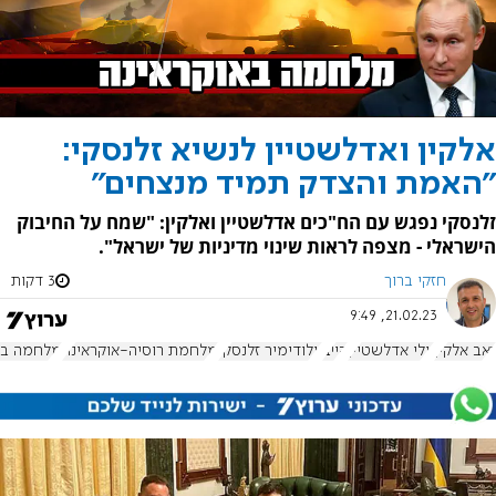
אלקין ואדלשטיין לנשיא זלנסקי:
"האמת והצדק תמיד מנצחים"
זלנסקי נפגש עם הח"כים אדלשטיין ואלקין: "שמח על החיבוק
הישראלי - מצפה לראות שינוי מדיניות של ישראל".
חזקי ברוך
3 דקות
21.02.23, 9:49
זאב אלקין
יולי אדלשטיין
קייב
וולודימיר זלנסקי
מלחמת רוסיה-אוקראינה
מלחמה בא