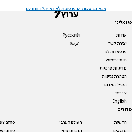
מצאתם טעות או פרסומת לא ראויה? דווחו לנו
פנו אלינו
אודות
Pусский
יצירת קשר
عربية
פרסמו אצלנו
תנאי שימוש
מדיניות פרטיות
הצהרת נגישות
המייל האדום
עברית
English
מדורים
חדשות
העולם הערבי
פורום צע
מבזקים
תרבות ופנאי
פורום נשו