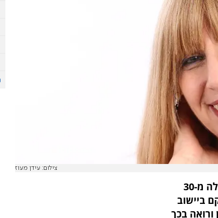
צילום: עידן מעוז
עורכת דין מירי וינברגר - עורכת דין כבר למעלה מ-30
ם ביישוב
 ורואה בכך