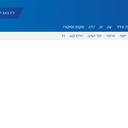
כ"ג באב תשפ"ו |
 ונדל"ן
דעות
אוכל
יהדות
הפקות וסיקורים
ספורט
פורומים
אתר ישיבה
יצירת קשר
עוד