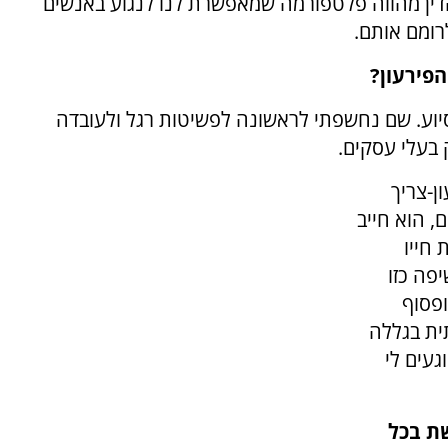
דין מהווה פלטפורמה שמאפשרת לנו לנגוע באנשים
רומם אותם.
פירעון?
ת של הסיוע. שם נחשפתי לראשונה לפשיטות רגל ולעובדה
 בעלי עסקים.
ן-צריך
, הוא חייב
חייו
פה כזו
פסוף
ית בגללה
געים לי
ת בכל