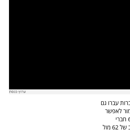
ערוץ כנסת
רות עברו גם
ור לאפשר
ליו"ר ש"ס אריה דרעי לכהן כשר עבר ברוב של 62 חברי
כנסת, 53 התנגדו. פסקת ההתגברות עברה ברוב של 62 מול