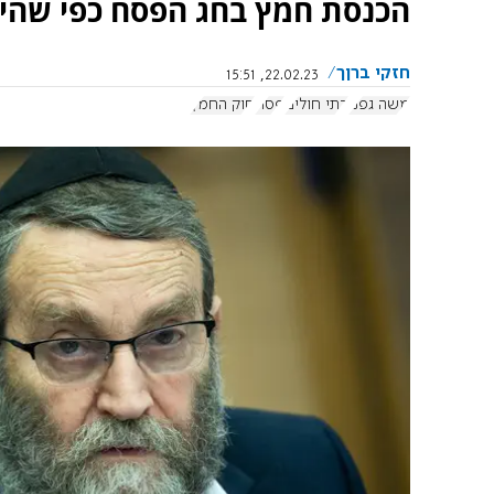
הכנסת חמץ בחג הפסח כפי שהיה
חזקי ברןך
22.02.23, 15:51
משה גפני
בתי חולים
פסח
חוק החמץ