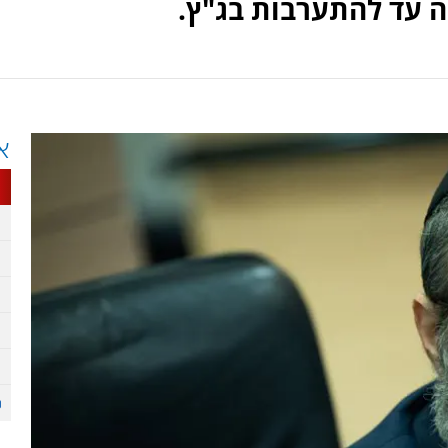
 עד להתערבות בג"ץ.
א