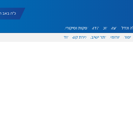
כ"ה באב תשפ"ו |
 ונדל"ן
דעות
אוכל
יהדות
הפקות וסיקורים
ספורט
פורומים
אתר ישיבה
יצירת קשר
עוד