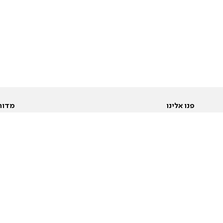
פנו אלינו
מדור
אודות
Pусский
חד
יצירת קשר
عربية
מב
פרסמו אצלנו
בי
תנאי שימוש
פו
מדיניות פרטיות
בא
הצהרת נגישות
בע
המייל האדום
מש