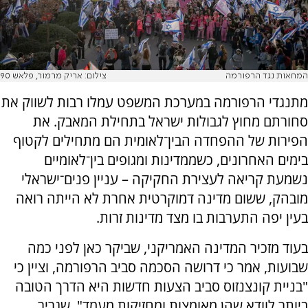
המחאות נגד הרפורמה
צילום: אריק מרמור, פלאש 90
מתנגדי הרפורמה במערכת המשפט עמלו רבות לשווק את
סחורתם מחוץ לגבולות ישראל בתחילת המאבק. את
הפירות של ההפחדה הבין־לאומית הם מתחילים לקטוף
בימים האחרונים, כשממדינות ומגופים בין־לאומיים
נשמעת קריאה לעצירת החקיקה – עניין פנים־ישראלי
מובהק, ששום מדינה דמוקרטית אחרת לא הייתה רואה
בעין יפה התערבות בו מצד מדינות זרות.
בעוד מזכיר המדינה האמריקני, שביקר כאן לפני כמה
שבועות, אמר כי דרושה הסכמה סביב הרפורמה, וציין כי
"בניית קונצנזוס סביב הצעות חדשות היא הדרך הטובה
ביותר לוודא שהן מאומצות ומחזיקות מעמד", שגריר