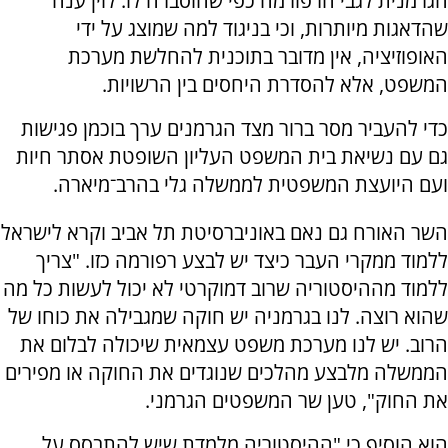
הגרמנית לגבי הרפורמה כפי שהוסברה לו. לוין ענה
שהדאגות מיותרות, וכי בניגוד למה שמוצג על ידי
האופוזיציה, אין מדובר בתוכנית להחלשת מערכת
המשפט, אלא להסדרת היחסים בין הרשויות.
כדי להעביר מסר ברור מצד הגרמנים ערך בוכמן פגישות
גם עם נשיאת בית המשפט העליון השופטת אסתר חיות
ועם היועצת המשפטית לממשלה גלי בהרב־מיארה.
השר האורח גם נאם באוניברסיטת תל אביב וקרא לישראל
ללמוד ממקרי העבר כיצד יש לבצע רפורמה כזו. "צריך
ללמוד מההיסטוריה שרוב דמוקרטי לא יכול לעשות כל מה
שהוא רוצה. לנו בגרמניה יש חוקה שמגבילה את כוחו של
הרוב. יש לנו מערכת משפט עצמאית שיכולה לבלום את
הממשלה מלבצע מהלכים שנוגדים את החוקה או מפירים
את החוק", טען שר המשפטים הגרמני.
הוא הוסיף כי "ההיסטוריה מלמדת שיש להתבסס על