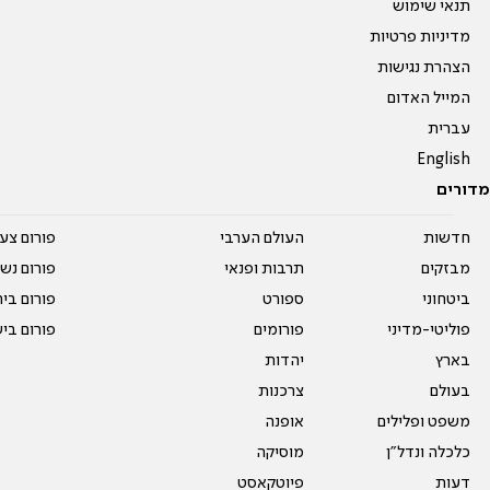
תנאי שימוש
מדיניות פרטיות
הצהרת נגישות
המייל האדום
עברית
English
מדורים
חדשות
העולם הערבי
פורום צע
מבזקים
תרבות ופנאי
פורום נשו
ביטחוני
ספורט
פורום בי
פוליטי-מדיני
פורומים
פורום בי
בארץ
יהדות
בעולם
צרכנות
משפט ופלילים
אופנה
כלכלה ונדל"ן
מוסיקה
דעות
פיוטקאסט