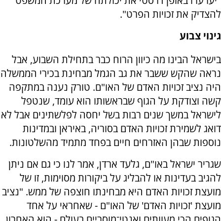
"יערערו באופן דרסטי את יכולתה של מערכת המשפט
להצדיק את זכויות הפרט".
גינוי צבוע
בישראל הבינו מה כיוון הרוח כבר בתחילת השבוע, אבל
נראה שהקש ששבר את גב הגמל מבחינת בכירי הממשלה
היה נציב זכויות האדם של האו"ם. טורק נענה במתקפה
קשה וצודקת על הגוף שבראשותו הוא עומד, שנטפל
לישראל במשך שנים רבות בשל יחסה לפלשתינים אבל לא
דואג לשמירת זכויות האדם בסוריה, באיראן ובמדינות
נוספות שבהן האזרחים חיים בפחד מתמיד מהשלטונות.
שגריר ישראל באו"ם, גלעד ארדן, אמר לנו כי גם אם ניתן
להגיב בעדינות או להבליג על ביקורות מסוימות, זו של
מועצת זכויות האדם היא מבחינתו חוצפה של ממש. "נציב
מועצת 'זכויות האדם' של האו"ם - שאחראי על אחד
הגופים הכי מעוותים ואנטי־מוסריים בעולם - הוא האחרון