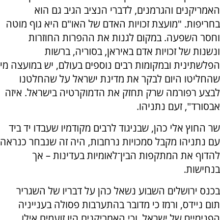
האמריקנים והגרמנים, לדברי הנציב הגיב גם הוא
בחריפות. "מועצת זכויות האדם של האו"ם היא גוף מוטה
וחסר השפעה. במקום לגנות את ההפרות החוזרות
ונשנות של זכויות אדם באיראן, בסוריה, ברשות
הפלשתינית ובמקומות רבים נוספים בעולם, יש במועצה מי
שהחליטו היום לבקר את מדינת ישראל על שהחלטנו
לבצע רפורמה שרק תחזק את הדמוקרטיה בישראל. איזה
אבסורד", זעם נתניהו.
שר החוץ אלי כהן, שבניגוד לרבים מקודמיו שעבדו יד ביד
עם נתניהו מקבל סמכויות נרחבות, היה זה שנבחר כנראה
להדוף את המתקפות הבין־לאומיות בעדינות – אך
בנחישות.
בכנס ירושלים השבוע נשאל כהן על דבריו של השגריר
תום ניידס, ורמז כי מדובר בהתערבות פסולה בענייניה
הפנימיים של ישראל, וכי האמריקנים היו זועמים אילו