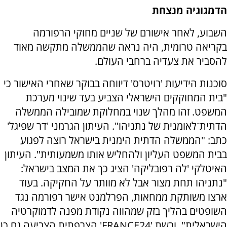
הדמגוגיה מנצחת
השבוע, לאחר אישורם של שניים מחוקי הרפורמה
בקריאה טרומית, היה נראה שהממשלה מתקשה מאוד
להסביר את צעדיה ברחבי העולם.
סוכנות הידיעות 'רויטרס' דיווחה בבוקר שאחרי האישור כי
"בית המחוקקים הישראלי הצביע בעד שינוי מערכת
המשפט. זהו מהלך שנוי במחלוקת שמובילה הממשלה
הדתית־לאומנית של נתניהו". העיתון הגרמני 'דר שפיגל'
כתב: "הממשלה הדתית הימנית בישראל רוצה לפגוע
בבית המשפט העליון ולהחליש אותו משמעותית". העיתון
האיטלקי 'לה רפובליקה' הציג כך את המצב בישראל:
"נתניהו תחת מצור אבל לא מוותר על החקיקה. בעוד
ארצו משותקת ממחאות, הפרלמנט אישר רפורמה נגד
השופטים בהליך בזק שמהווה נקודת מפנה לדמוקרטיה
הישראלית", ורשת '
FRANCE24
' הצרפתית הצביעה גם כן