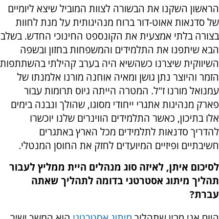
הראשון השקנו את הבשורה לצוות המוביל שיצא ליומיים
של סדנאות אאוט-דור ברוח מנהיגותית על מנת לחוות
בצורה בלתי אמצעית את הקונספט החינוכי החדש. בשלב
הבא שיתפנו את התלמידים והמשפחות בחזון ובשפה
השיווקית שיצרנו כשהשיא היה בערב קהילתי בהשתתפות
הזמר והיוצר נתן גושן ומאיה אוחנה מורנו אלמנתו של
עמנואל מורנו ז"ל. המטרה הייתה גיוס תרומות עבור
פארק מנהיגות אתגרי ייחודי מסוגו, שהולך ונבנה בימים
אלו בתיכון, כאשר התלמידים הווינרים שלנו יוכשרו
להדריך סדנאות לתלמידים מכל הארץ באתגרים
חשיבתיים ופיזיים המיועדים לחזק את החוסן המנטלי.
לסיכום איתן, לאיזה סוג מנהלים היית ממליץ לעבור
תהליך מיתוג אסטרטגי בדומה לתהליך שאתה
עברת?
היום אני מבין שתהליך
מיתוג אסטרטגי
הוא המשך ישיר