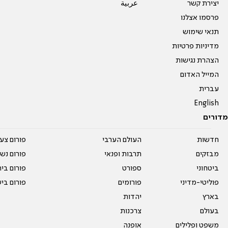
יצירת קשר
عربية
פרסמו אצלנו
תנאי שימוש
מדיניות פרטיות
הצהרת נגישות
המייל האדום
עברית
English
מדורים
חדשות
העולם הערבי
פורום צע
מבזקים
תרבות ופנאי
פורום נשו
ביטחוני
ספורט
פורום בי
פוליטי-מדיני
פורומים
פורום בי
בארץ
יהדות
בעולם
צרכנות
משפט ופלילים
אופנה