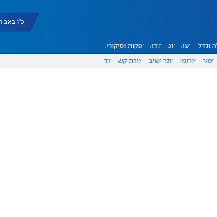
כ"ו באב תשפ"ו |
 ונדל"ן
דעות
אוכל
יהדות
הפקות וסיקורים
ספורט
פורומים
אתר ישיבה
יצירת קשר
עוד