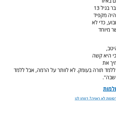
 באיזו
ערוגה צמח נשיא העמותה. הרב רימון מתאר שכבר בגיל 13
היה מקפיד
וע, כדי לא
ר מיוחד
יטב,
י היא קשה
יך את
ללמד תורה בעומק. לא לוותר על הרמה, אבל ללמד
שבה".
למות
ומת לא ראויה? דווחו לנו