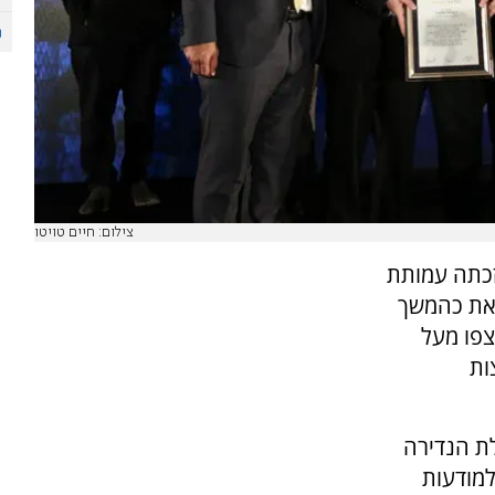
צילום: חיים טויטו
"בשבע" זכתה עמותת
ראת כהמשך
צפו מעל
ות
ת הנדירה
למודעות