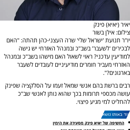
יאיר (יאיא) פינק
צילום: אילן בשור
‏‏יו"ר תנועת 'ישראל שלי' שרה העצני-כהן תהתה: "האם
לבכירים 'לשעבר' בשב"כ ובמנהל האזרחי יש גישה
למודיעין עדכני? ראוי לשאול האם מישהו בשב"כ ובמנהל
האזרחי מעביר חומרים מודיעיניים לעובדים לשעבר
בארגונים?".
רבים ברשת בהם אנשי שמאל זעמו על הסלקציה שפינק
עושה מכספי תרומות בכך שהוא נותן לאנשי שב"כ
להחליט למי מגיע פיצוי.
עוד באותו נושא:
החשיפה של יאיא פינק מסעירה את הימין