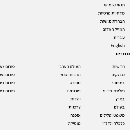
תנאי שימוש
מדיניות פרטיות
הצהרת נגישות
המייל האדום
עברית
English
מדורים
חדשות
העולם הערבי
פורום צע
מבזקים
תרבות ופנאי
פורום נשו
ביטחוני
ספורט
פורום בי
פוליטי-מדיני
פורומים
פורום בי
בארץ
יהדות
בעולם
צרכנות
משפט ופלילים
אופנה
כלכלה ונדל"ן
מוסיקה