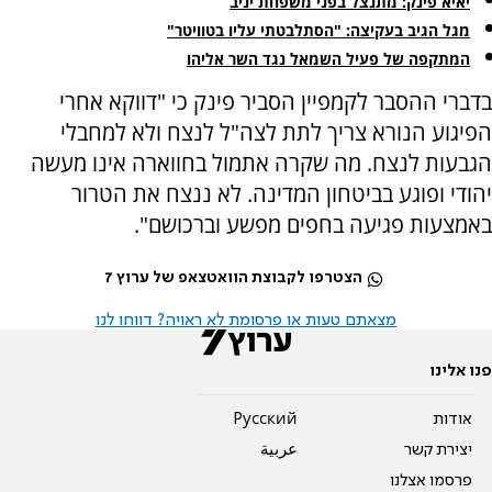
יאיא פינק: מתנצל בפני משפחת יניב
מגל הגיב בעקיצה: "הסתלבטתי עליו בטוויטר"
המתקפה של פעיל השמאל נגד השר אליהו
בדברי ההסבר לקמפיין הסביר פינק כי "דווקא אחרי
הפיגוע הנורא צריך לתת לצה"ל לנצח ולא למחבלי
הגבעות לנצח. מה שקרה אתמול בחווארה אינו מעשה
יהודי ופוגע בביטחון המדינה. לא ננצח את הטרור
באמצעות פגיעה בחפים מפשע וברכושם".
הצטרפו לקבוצת הוואטצאפ של ערוץ 7
מצאתם טעות או פרסומת לא ראויה? דווחו לנו
פנו אלינו
אודות
Pусский
יצירת קשר
عربية
פרסמו אצלנו