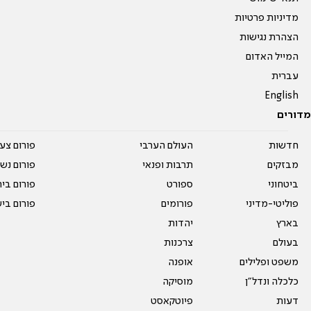
מדיניות פרטיות
הצהרת נגישות
המייל האדום
עברית
English
מדורים
חדשות
העולם הערבי
פורום צע
מבזקים
תרבות ופנאי
פורום נשו
ביטחוני
ספורט
פורום בי
פוליטי-מדיני
פורומים
פורום בי
בארץ
יהדות
בעולם
צרכנות
משפט ופלילים
אופנה
כלכלה ונדל"ן
מוסיקה
דעות
פיוטקאסט