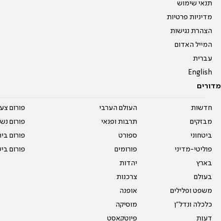
תנאי שימוש
מדיניות פרטיות
הצהרת נגישות
המייל האדום
עברית
English
מדורים
חדשות
העולם הערבי
פורום צע
מבזקים
תרבות ופנאי
פורום נשו
ביטחוני
ספורט
פורום בי
פוליטי-מדיני
פורומים
פורום בי
בארץ
יהדות
בעולם
צרכנות
משפט ופלילים
אופנה
כלכלה ונדל"ן
מוסיקה
דעות
פיוטקאסט