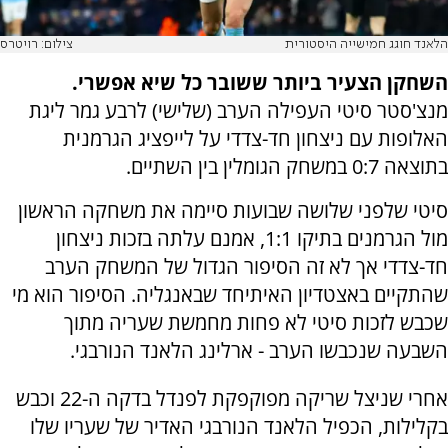
הלאנד חוגג חמישייה היסטורית
צילום: רויטרס
השחקן הצעיר ביותר ששובר כל שיא אפשרי.
מנצ'סטר סיטי העפילה הערב (שלישי) לרבע גמר ליגת
האלופות עם ניצחון חד-צדדי על לייפציג הגרמנית
בתוצאה 0:7 במשחק הגומלין בין השתיים.
סיטי שלפני שלושה שבועות סיימה את משחקה הראשון
מול הגרמנים בתיקו 1:1, אמנם עלתה בזכות ניצחון
חד-צדדי אך לא זה הסיפור הגדול של המשחק הערב
שהתקיים באצטדיון האיתיחד שבאנגליה. הסיפור הוא מי
שכבש לזכות סיטי לא פחות מחמשת שעריה מתוך
השבעה שנכבשו הערב - ארלינג הלאנד הנורבגי.
אחרי שניצל שריקה מפוקפקת לפנדל בדקה ה-22 וכבש
בקלילות, הכפיל הלאנד הנורבגי האדיר של שעריו שלו