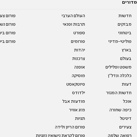
מדורים
חדשות
העולם הערבי
פורום צע
מבזקים
תרבות ופנאי
פורום נשו
ביטחוני
ספורט
פורום בי
פוליטי-מדיני
פורומים
פורום בי
בארץ
יהדות
בעולם
צרכנות
משפט ופלילים
אופנה
כלכלה ונדל"ן
מוסיקה
דעות
פיוטקאסט
חדשות המגזר
ילדודס
אוכל
מודעות אבל
כיפה שחורה
מזג אוויר
דיגיטל
תגיות
צעירים
פורום הריון ולידה
רפואה שלמה
פורום לקראת נישואין וזוגיות