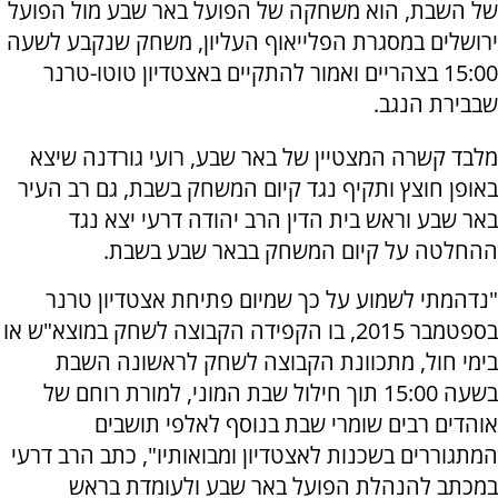
של השבת, הוא משחקה של הפועל באר שבע מול הפועל
ירושלים במסגרת הפלייאוף העליון, משחק שנקבע לשעה
15:00 בצהריים ואמור להתקיים באצטדיון טוטו-טרנר
שבבירת הנגב.
מלבד קשרה המצטיין של באר שבע, רועי גורדנה שיצא
באופן חוצץ ותקיף נגד קיום המשחק בשבת, גם רב העיר
באר שבע וראש בית הדין הרב יהודה דרעי יצא נגד
ההחלטה על קיום המשחק בבאר שבע בשבת.
"נדהמתי לשמוע על כך שמיום פתיחת אצטדיון טרנר
בספטמבר 2015, בו הקפידה הקבוצה לשחק במוצא"ש או
בימי חול, מתכוונת הקבוצה לשחק לראשונה השבת
בשעה 15:00 תוך חילול שבת המוני, למורת רוחם של
אוהדים רבים שומרי שבת בנוסף לאלפי תושבים
המתגוררים בשכנות לאצטדיון ומבואותיו", כתב הרב דרעי
במכתב להנהלת הפועל באר שבע ולעומדת בראש