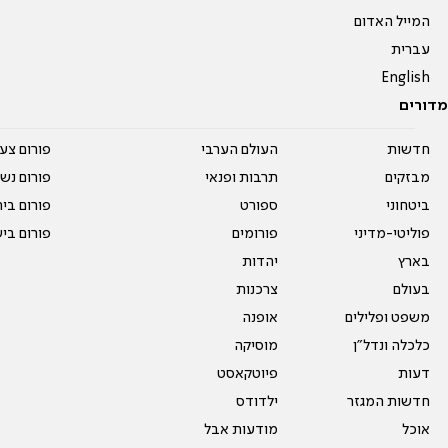
המייל האדום
עברית
English
מדורים
חדשות
העולם הערבי
פורום צע
מבזקים
תרבות ופנאי
פורום נשו
ביטחוני
ספורט
פורום בי
פוליטי-מדיני
פורומים
פורום בי
בארץ
יהדות
בעולם
צרכנות
משפט ופלילים
אופנה
כלכלה ונדל"ן
מוסיקה
דעות
פיוטקאסט
חדשות המגזר
ילדודס
אוכל
מודעות אבל