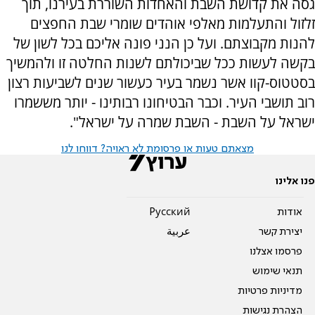
גסה את קדושת השבת והאחדות השוררת בעירנו, תוך
זלזול והתעלמות מאלפי אוהדים שומרי שבת החפצים
להנות מקבוצתם. ועל כן הנני פונה אליכם בכל לשון של
בקשה לעשות ככל שביכולתם לשנות החלטה זו ולהמשיך
בסטטוס-קוו אשר נשמר בעיר כעשור שנים לשביעות רצון
רוב תושבי העיר. וכבר הבטיחונו רבותינו - יותר מששמרו
ישראל על השבת - השבת שמרה על ישראל".
מצאתם טעות או פרסומת לא ראויה? דווחו לנו
פנו אלינו
אודות
Pусский
יצירת קשר
عربية
פרסמו אצלנו
תנאי שימוש
מדיניות פרטיות
הצהרת נגישות