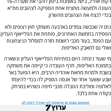
דקות אח"כ, בישל באומנות ביטון לזהבי את שערו ה-16
העונה ולמעשה מחצית אחת הספיקה לצהובים מת"א
בכדי לנצח את הצהובים מהשרון.
נתניה שכבשה צמדים בארבעה משחקי חוץ רצופים ולא
הפסידה בחמשת האחרונים, פותחת את הפלייאוף העליון
עם הפסד, בעוד מכבי רושמת חזרה למסלול הניצחונות
ואולי גם למאבק האליפות.
מי שעוד ניצחה היום בפתיחת הפלייאוף העליון ונשארה
בתמונת האליפות, חרף העובדה כי קיימה את משחקה
בשבת ולמרות מחאת אוהדיה הרבים, היא הפועל באר
שבע ששער אחד של אנסה הספיק לה בכדי להיצמד
לאלופה ומוליכת הטבלה מכבי חיפה כשהיא במרחק
נקודה אחת בלבד.
מצאתם טעות או פרסומת לא ראויה? דווחו לנו