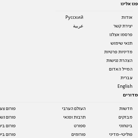
פנו אלינו
אודות
Pусский
יצירת קשר
عربية
פרסמו אצלנו
תנאי שימוש
מדיניות פרטיות
הצהרת נגישות
המייל האדום
עברית
English
מדורים
חדשות
העולם הערבי
פורום צע
מבזקים
תרבות ופנאי
פורום נשו
ביטחוני
ספורט
פורום בי
פוליטי-מדיני
פורומים
פורום בי