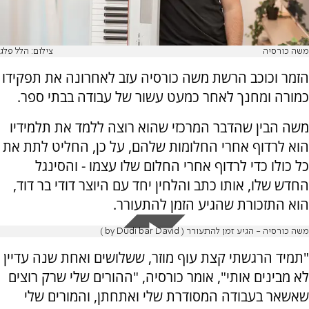
משה כורסיה
צילום: הלל פלג
הזמר וכוכב הרשת משה כורסיה עזב לאחרונה את תפקידו
כמורה ומחנך לאחר כמעט עשור של עבודה בבתי ספר.
משה הבין שהדבר המרכזי שהוא רוצה ללמד את תלמידיו
הוא לרדוף אחרי החלומות שלהם, על כן, החליט לתת את
כל כולו כדי לרדוף אחרי החלום שלו עצמו - והסינגל
החדש שלו, אותו כתב והלחין יחד עם היוצר דודי בר דוד,
הוא התזכורת שהגיע הזמן להתעורר.
משה כורסיה - הגיע זמן להתעורר ( by Dudi bar David )
"תמיד הרגשתי קצת עוף מוזר, ששלושים ואחת שנה עדיין
לא מבינים אותי", אומר כורסיה, "ההורים שלי שרק רוצים
שאשאר בעבודה המסודרת שלי ואתחתן, והמורים שלי