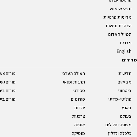
פרסמו אצלנו
תנאי שימוש
מדיניות פרטיות
הצהרת נגישות
המייל האדום
עברית
English
מדורים
חדשות
העולם הערבי
פורום צע
מבזקים
תרבות ופנאי
פורום נשו
ביטחוני
ספורט
פורום בי
פוליטי-מדיני
פורומים
פורום בי
בארץ
יהדות
בעולם
צרכנות
משפט ופלילים
אופנה
כלכלה ונדל"ן
מוסיקה