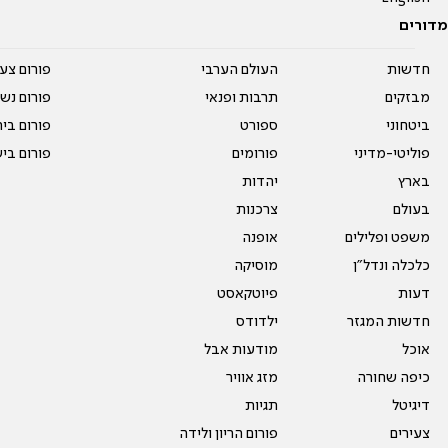
מדורים
חדשות
העולם הערבי
פורום צע
מבזקים
תרבות ופנאי
פורום נשו
ביטחוני
ספורט
פורום בי
פוליטי-מדיני
פורומים
פורום בי
בארץ
יהדות
בעולם
צרכנות
משפט ופלילים
אופנה
כלכלה ונדל"ן
מוסיקה
דעות
פיוטקאסט
חדשות המגזר
ילדודס
אוכל
מודעות אבל
כיפה שחורה
מזג אוויר
דיגיטל
תגיות
צעירים
פורום הריון ולידה