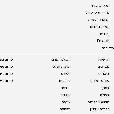
תנאי שימוש
מדיניות פרטיות
הצהרת נגישות
המייל האדום
עברית
English
מדורים
חדשות
העולם הערבי
פורום צע
מבזקים
תרבות ופנאי
פורום נשו
ביטחוני
ספורט
פורום בי
פוליטי-מדיני
פורומים
פורום בי
בארץ
יהדות
בעולם
צרכנות
משפט ופלילים
אופנה
כלכלה ונדל"ן
מוסיקה