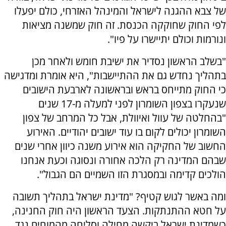
של צבא ההגנה לישראל והמינהל האזרחי, כולם יפעלו
לפי החוק שחוקקה הכנסת. זה חוק שמשנה מציאות
ונורמות וכולם יתיישרו על פיו".
"בשלב הראשון נסדיר את ישיבת חומש ולאחר מכן
בתהליך נחדש גם את ההתיישבות", היא אומרת ומדגישה
כי החוק מתייחס בראש ובראשונה לארבעת הישובים
שנעקרו בצפון השומרון לפני למעלה מ-17 שנים
"בהחלטה של עוול ואיוולת, אבל כל המרחב של צפון
השומרון יכולים לקום בו עוד ישובים יהודיים. האירוע
החשוב של החקיקה הוא אירוע משנה כיוון אחרי שנים
שבהם המדינה רק הלכה אחורה ונסוגה וכעת אנחנו
הולכים קדימה ובמסגרת הזו השמיים הם הגבול".
ומה באשר לגוש קטיף? "מדינת ישראל בתהליך תשובה
על חטא ההתנתקות. הצעד הראשון היה חוק החנינה,
כשמדינת ישראל ביקשה מחילה וסליחה מהמוחים נגד