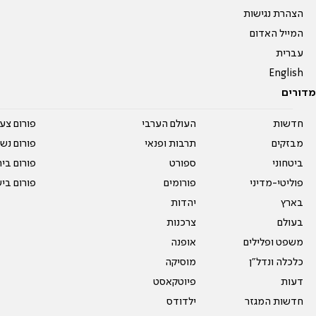
הצהרת נגישות
המייל האדום
עברית
English
מדורים
חדשות
העולם הערבי
פורום צע
מבזקים
תרבות ופנאי
פורום נשו
ביטחוני
ספורט
פורום בי
פוליטי-מדיני
פורומים
פורום בי
בארץ
יהדות
בעולם
צרכנות
משפט ופלילים
אופנה
כלכלה ונדל"ן
מוסיקה
דעות
פיוטקאסט
חדשות המגזר
ילדודס