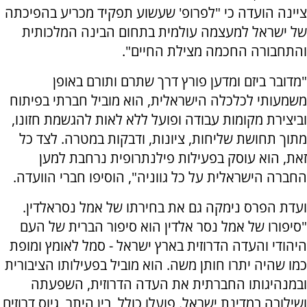
ציינה הועדה כי "לפרופ' שעשוע תפקיד מכריע בהפיכתה
של ישראל למעצמה עולמית בתחום הבינה המלכותית
והתחבורה החכמה מצילת החיים".
"מדובר ביזם ומדען פורץ דרך שתרם ותורם באופן
משמעותי לכלכלה הישראלית, הוא מוביל חברתי בפיתוח
וביצירת מקומות עבודה ופועל ללא לאות להגשמת חזונו,
מתוך תחושת שליחות, ציונות, ודבקות במטרה. לצד כל
זאת, הוא עוסק בפעילות פילנתרופית נרחבת למען
החברה הישראלית על כל גווניה", הוסיפו חברי הוועדה.
ועדת הפרס נימקה גם את בחירתו של אמל נסראלדין.
"סיפורו של אמל נסר אלדין הוא סיפור הברית של העם
היהודי והעדה הדרוזית בארץ ישראל - סמל לאומץ ומופת
כמו שהיה יתרו חותן משה. הוא מוביל בפעילותו הציבורית
ובמנהיגותו החברתית את העדה הדרוזית, השפעתה
ושילובה במדינת ישראל. פועלו כולל, בין היתר, גיוס דרוזים