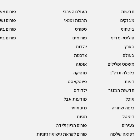
חדשות
העולם הערבי
פורום צע
מבזקים
תרבות ופנאי
פורום נשו
ביטחוני
ספורט
פורום בי
פוליטי-מדיני
פורומים
פורום בי
בארץ
יהדות
בעולם
צרכנות
משפט ופלילים
אופנה
כלכלה ונדל"ן
מוסיקה
דעות
פיוטקאסט
חדשות המגזר
ילדודס
אוכל
מודעות אבל
כיפה שחורה
מזג אוויר
דיגיטל
תגיות
צעירים
פורום הריון ולידה
רפואה שלמה
פורום לקראת נישואין וזוגיות