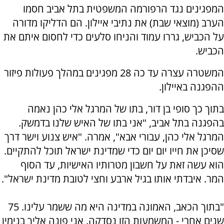
המפגינים נגד הרפורמה המשפטית בתל אביב חסמו
הערב (מוצאי שבת) את נתיבי איילון. הם הדליקו מדורה
על הכביש, גררו עמוד והניחו סלעים כדי לחסום איתם את
הכביש.
המשטרה עצרה עד כה 28 מפגינים במהלך פעולות פיזור
ההפגנה באיילון.
בתוך כך סופי בן דור, בתו של המרגל אלי כהן נאמה
בהפגנה בתל אביב, "אני בתו של האיש שלנו בדמשק.
המרגל אלי כהן, עבורי אבא", אמרה. "איש צנוע וישר דרך
שסיכן את חייו יום יום כדי שמדינת ישראל תוכל להתקיים.
הוא עשה זאת על חשבון מטרותיו האישיות, עד הסוף
המר. איבדתי אותו בגיל ארבע וחצי לטובת מדינת ישראל".
"בתוך הכאב, האמונה במדינה היא מה ששמר עלינו. 75
שנים אחרי - המשמעות הזו נסדקה. אני פונה אליך בנימין