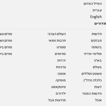
המייל האדום
עברית
English
מדורים
חדשות
העולם הערבי
פורום צע
מבזקים
תרבות ופנאי
פורום נשו
ביטחוני
ספורט
פורום בי
פוליטי-מדיני
פורומים
פורום בי
בארץ
יהדות
בעולם
צרכנות
משפט ופלילים
אופנה
כלכלה ונדל"ן
מוסיקה
דעות
פיוטקאסט
חדשות המגזר
ילדודס
אוכל
מודעות אבל