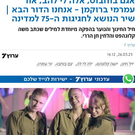
אגם בוחבוט, אלה לי להב, אור
עמרמי ברוקמן - אנחנו הדור הבא |
שיר הנושא לחגיגות ה-75 למדינה
חיל החינוך והנוער בהפקה מיוחדת למילים שכתב משה
קלוגהפט והלחין חן הררי.
ערוץ 7
26.03.23, 16:12
חיל חינוך
משה קלוגהפט
אלה לי להב
אגם בוחבוט
אור עמרמי