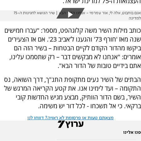
העצמאות ה-75 למדינת ישראל.
אגם בוחבוט, אלה לי, אור עמרמי - אנחנו הדור הבא | שיר הנושא לחגיגות ה-75
למדינה
כותב מילות השיר משה קלוגהפט, מספר: "עברו חמישים
שנה מאז 'חורף 73' והגענו ל'אביב 23'. אם אז הצעירים
ביקשו מהדור הקודם לקיים הבטחות – בשיר הזה הם
אומרים: "אנחנו לא מבקשים דבר – רק שתסמכו עלינו,
אתם בידיים טובות של הדור הבא".
הבתים של השיר נעים מתקופת התנ"ך, דרך השואה, נס
התקומה – ועד לימינו אנו. את קטע הקריאה המרגש של
השיר, בשם הדור הוותיק, מבצע מגיש החדשות קובי
ברקאי. כי אל תשכחו - לכל דור יש משימה.
מצאתם טעות או פרסומת לא ראויה? דווחו לנו
פנו אלינו