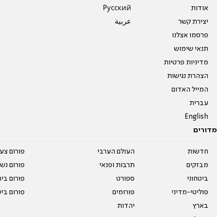
אודות
Pусский
יצירת קשר
عربية
פרסמו אצלנו
תנאי שימוש
מדיניות פרטיות
הצהרת נגישות
המייל האדום
עברית
English
מדורים
חדשות
העולם הערבי
פורום צע
מבזקים
תרבות ופנאי
פורום נשו
ביטחוני
ספורט
פורום בי
פוליטי-מדיני
פורומים
פורום בי
בארץ
יהדות