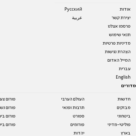
אודות
Pусский
יצירת קשר
عربية
פרסמו אצלנו
תנאי שימוש
מדיניות פרטיות
הצהרת נגישות
המייל האדום
עברית
English
מדורים
חדשות
העולם הערבי
פורום צע
מבזקים
תרבות ופנאי
פורום נשו
ביטחוני
ספורט
פורום בי
פוליטי-מדיני
פורומים
פורום בי
בארץ
יהדות