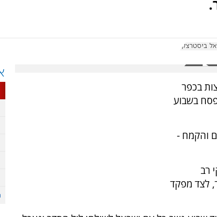
.
ל ביסטרצקי
א
ות בכפר
פסח בשבוע
 והקמח -
 רב
ר, לצד מפקד