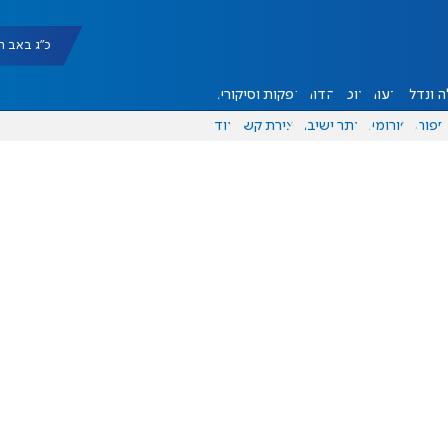
כ"ג באב תשפ"ו |
 ונדל"ן
דעות
אוכל
יהדות
הפקות וסיקורים
ספורט
פורומים
אתר ישיבה
יצירת קשר
עוד