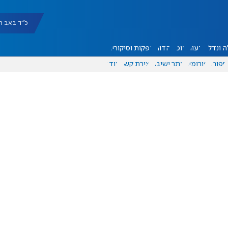
כ"ד באב תשפ"ו |
 ונדל"ן
דעות
אוכל
יהדות
הפקות וסיקורים
ספורט
פורומים
אתר ישיבה
יצירת קשר
עוד