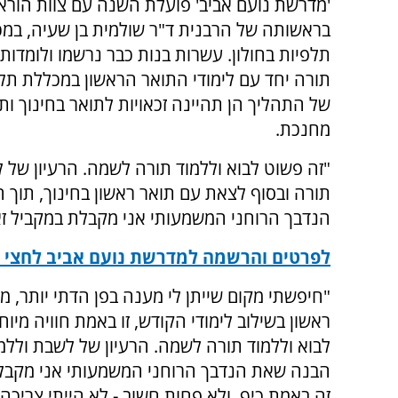
'מדרשת נועם אביב' פועלת השנה עם צוות הור
בראשותה של הרבנית ד"ר שולמית בן שעיה, במ
תלפיות בחולון. עשרות בנות כבר נרשמו ולומדות
תורה יחד עם לימודי התואר הראשון במכללת תלפ
של התהליך הן תהיינה זכאויות לתואר בחינוך ות
מחנכת.
"זה פשוט לבוא וללמוד תורה לשמה. הרעיון של 
תורה ובסוף לצאת עם תואר ראשון בחינוך, תוך
הנדבך הרוחני המשמעותי אני מקבלת במקביל זאת 
לפרטים והרשמה למדרשת נועם אביב לחצי כ
"חיפשתי מקום שייתן לי מענה בפן הדתי יותר, מ
ראשון בשילוב לימודי הקודש, זו באמת חוויה מיו
לבוא וללמוד תורה לשמה. הרעיון של לשבת וללמו
הבנה שאת הנדבך הרוחני המשמעותי אני מקבלת ב
זה באמת כיף. ולא פחות חשוב - לא הייתי צריכ