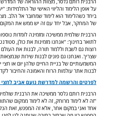
הרבנית רותם גלסר, מצוות ההוראה של המדרש
על אופן הלימוד והליווי האישי של התלמידות: "י
ביחד כשהלימוד הוא לימוד שמחובר אל הלב. מ
של המחקר, אבל יחד עם זה יש ממש את המקום 
הרבנית שולמית ממשיכה ומזמינה לומדות נוספו
לתואר בחינוך: "אנחנו מזמינות את כולן, סטודנ
רוצות גם לשבת וללמוד תורה, לבנות את העולם ה
שצריך. ואנחנו גם פונים לבנות שירות שנמצאות 
המשמעותיים של בניית החיים שלהן יום או חצי
לבנות אתר עולמות הרוח והאמונה והחיבור לקדו
לפרטים והרשמה למדרשת נועם אביב לחצי כ
הרבנית רותם גלסר ממשיכה את הרבנית שולמית 
"זה לא לימוד מרוחק, זה לא לימוד ממקום שהתו
אחד ואני במקום אחר, אלא זה המפגש, זאת הנק
המפגש בין מה שכתוב בתורה שניתנה לנו לפני ה