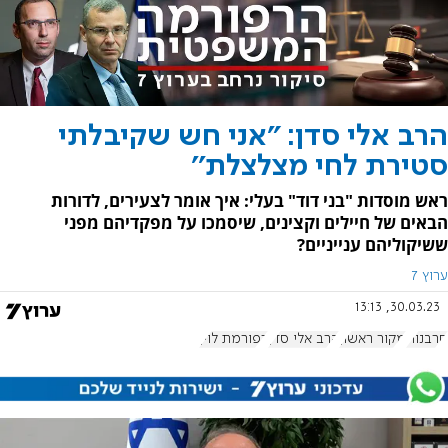
הרב אלי סדן: "אני חש שקיבלתי
סטירת לחי מצלצלת''
ראש מוסדות "בני דוד" בעלי: איך אומר לצעירים, לדורות
הבאים של חיילים וקצינים, שיסמכו על מפקדיהם מפני
ששיקוליהם ענייניים?
ערוץ 7
30.03.23, 13:13
סרבנות
מקור ראשון
הרב אלי סדן
רפורמת לוין