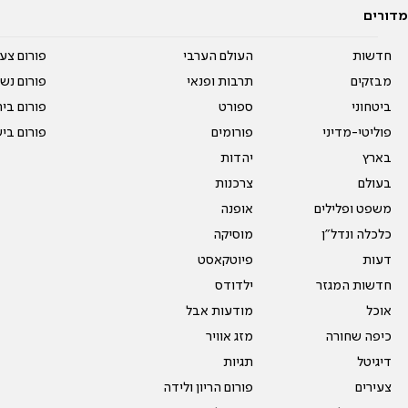
מדורים
חדשות
העולם הערבי
פורום צע
מבזקים
תרבות ופנאי
פורום נשו
ביטחוני
ספורט
פורום בי
פוליטי-מדיני
פורומים
פורום בי
בארץ
יהדות
בעולם
צרכנות
משפט ופלילים
אופנה
כלכלה ונדל"ן
מוסיקה
דעות
פיוטקאסט
חדשות המגזר
ילדודס
אוכל
מודעות אבל
כיפה שחורה
מזג אוויר
דיגיטל
תגיות
צעירים
פורום הריון ולידה