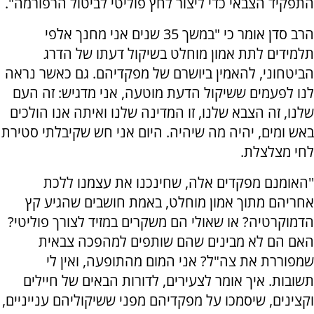
התפקיד הצבאי כדי ליצור לחץ פוליטי לביטול הרפורמה".
הרב סדן אומר כי "במשך 35 שנים אני מחנך אלפי
תלמידים לתת אמון מוחלט בשיקול דעתו של הדרג
הביטחוני, להאמין ביושרם של מפקדיהם. גם כאשר נראה
לנו לפעמים ששיקול הדעת מוטעה, אני מדגיש: זה העם
שלנו, זה הצבא שלנו, זו המדינה שלנו ואיתה אנו הולכים
באש ומים, יהיה מה שיהיה. היום אני חש שקיבלתי סטירת
לחי מצלצלת.
''האומנם מפקדים אלה, שחינכנו את עצמנו ללכת
אחריהם מתוך אמון מוחלט, באמת חושבים שהגיע קץ
הדמוקרטיה? או שאולי הם משקרים במזיד לצורך פוליטי?
האם הם לא מבינים שהם שותפים למהפכה צבאית
שמפוררת את צה"ל? אני המום מהתופעה, ואין לי
תשובות. איך אומר לצעירים, לדורות הבאים של חיילים
וקצינים, שיסמכו על מפקדיהם מפני ששיקוליהם ענייניים,