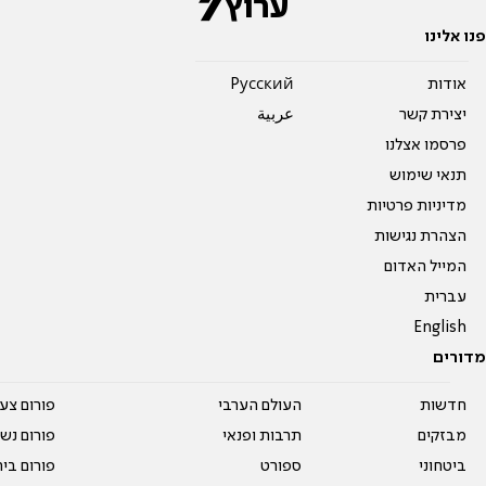
פנו אלינו
אודות
Pусский
יצירת קשר
عربية
פרסמו אצלנו
תנאי שימוש
מדיניות פרטיות
הצהרת נגישות
המייל האדום
עברית
English
מדורים
חדשות
העולם הערבי
פורום צע
מבזקים
תרבות ופנאי
פורום נשו
ביטחוני
ספורט
פורום בי