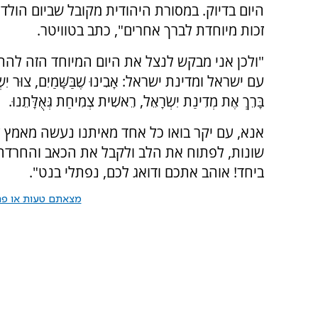
היום בדיוק. במסורת היהודית מקובל שביום הולד
זכות מיוחדת לברך אחרים", כתב בטוויטר.
"ולכן אני מבקש לנצל את היום המיוחד הזה להת
עם ישראל ומדינת ישראל: אָבִינוּ שֶׁבַּשָּׁמַיִם, צוּר יִשְׂרָ
בָּרֵךְ אֶת מְדִינַת יִשְׂרָאֵל, רֵאשִׁית צְמִיחַת גְּאֻלָּתֵנוּ.
אנא, עם יקר בואו כל אחד מאיתנו נעשה מאמץ ע
שונות, לפתוח את הלב ולקבל את הכאב והחרדה 
ביחד! אוהב אתכם ודואג לכם, נפתלי בנט".
מצאתם טעות או פרס