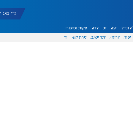
כ"ד באב תשפ"ו |
 ונדל"ן
דעות
אוכל
יהדות
הפקות וסיקורים
ספורט
פורומים
אתר ישיבה
יצירת קשר
עוד