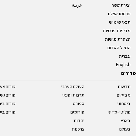
יצירת קשר
عربية
פרסמו אצלנו
תנאי שימוש
מדיניות פרטיות
הצהרת נגישות
המייל האדום
עברית
English
מדורים
חדשות
העולם הערבי
פורום צע
מבזקים
תרבות ופנאי
פורום נשו
ביטחוני
ספורט
פורום בי
פוליטי-מדיני
פורומים
פורום בי
בארץ
יהדות
בעולם
צרכנות