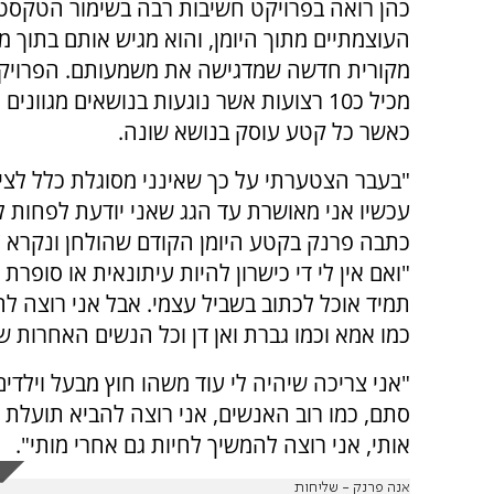
כהן רואה בפרויקט חשיבות רבה בשימור הטקסט
העוצמתיים מתוך היומן, והוא מגיש אותם בתוך מו
מקורית חדשה שמדגישה את משמעותם. הפרויק
מכיל כ10 רצועות אשר נוגעות בנושאים מגוונים
כאשר כל קטע עוסק בנושא שונה.
"בעבר הצטערתי על כך שאינני מסוגלת כלל לציי
עכשיו אני מאושרת עד הגג שאני יודעת לפחות ל
כתבה פרנק בקטע היומן הקודם שהולחן ונקרא 'ש
"ואם אין לי די כישרון להיות עיתונאית או סופרת 
תמיד אוכל לכתוב בשביל עצמי. אבל אני רוצה 
כמו אמא וכמו גברת ואן דן וכל הנשים האחרות ש
"אני צריכה שיהיה לי עוד משהו חוץ מבעל וילדי
סתם, כמו רוב האנשים, אני רוצה להביא תועלת 
אותי, אני רוצה להמשיך לחיות גם אחרי מותי".
אנה פרנק - שליחות