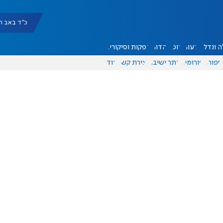
כ"ד באב תשפ"ו |
 ונדל"ן
דעות
אוכל
יהדות
הפקות וסיקורים
ספורט
פורומים
אתר ישיבה
יצירת קשר
עוד