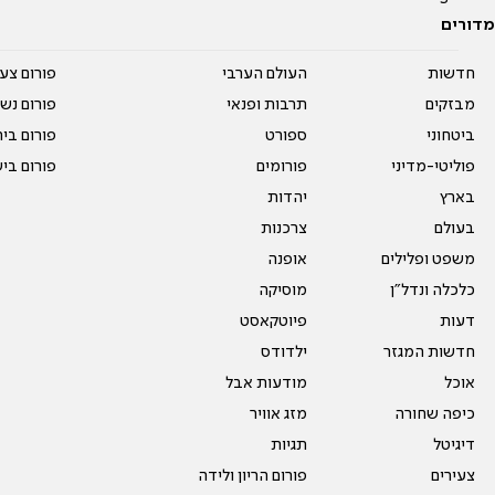
מדורים
חדשות
העולם הערבי
פורום צע
מבזקים
תרבות ופנאי
פורום נשו
ביטחוני
ספורט
פורום בי
פוליטי-מדיני
פורומים
פורום בי
בארץ
יהדות
בעולם
צרכנות
משפט ופלילים
אופנה
כלכלה ונדל"ן
מוסיקה
דעות
פיוטקאסט
חדשות המגזר
ילדודס
אוכל
מודעות אבל
כיפה שחורה
מזג אוויר
דיגיטל
תגיות
צעירים
פורום הריון ולידה