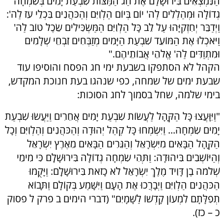
הַנִּמְצְאִים בִּירוּשָׁלִַם אֶת חַג הַמַּצּוֹת שִׁבְעַת יָמִים בְּשִׂמְחָה
גְדוֹלָה וּמְהַלְלִים לַה' יוֹם בְּיוֹם הַלְוִיִּם וְהַכֹּהֲנִים בִּכְלֵי עֹז לַה':
וַיְדַבֵּר יְחִזְקִיָּהוּ עַל לֵב כָּל הַלְוִיִּם הַמַּשְׂכִּילִים שֵׂכֶל טוֹב לַה'
וַיֹּאכְלוּ אֶת הַמּוֹעֵד שִׁבְעַת הַיָּמִים מְזַבְּחִים זִבְחֵי שְׁלָמִים
וּמִתְוַדִּים לַה' אֱלֹהֵי אֲבוֹתֵיהֶם."
הקהל לא הסתפקו בשבעת ימי חג הפסח והוסיפו עוד
שבעת ימים של שמחה, כפי שנהגו בעת חנוכת המקדש,
בימי שלמה, שחל בסמוך לחג הסוכות:
"וַיִּוָּעֲצוּ כָּל הַקָּהָל לַעֲשׂוֹת שִׁבְעַת יָמִים אֲחֵרִים וַיַּעֲשׂוּ שִׁבְעַת
יָמִים שִׂמְחָה... וַיִּשְׂמְחוּ כָּל קְהַל יְהוּדָה וְהַכֹּהֲנִים וְהַלְוִיִּם וְכָל
הַקָּהָל הַבָּאִים מִיִּשְׂרָאֵל וְהַגֵּרִים הַבָּאִים מֵאֶרֶץ יִשְׂרָאֵל
וְהַיּוֹשְׁבִים בִּיהוּדָה: וַתְּהִי שִׂמְחָה גְדוֹלָה בִּירוּשָׁלִָם כִּי מִימֵי
שְׁלֹמֹה בֶן דָּוִיד מֶלֶךְ יִשְׂרָאֵל לֹא כָזֹאת בִּירוּשָׁלִָם: וַיָּקֻמוּ
הַכֹּהֲנִים הַלְוִיִּם וַיְבָרֲכוּ אֶת הָעָם וַיִּשָּׁמַע בְּקוֹלָם וַתָּבוֹא
תְפִלָּתָם לִמְעוֹן קָדְשׁוֹ לַשָּׁמָיִם" (דברי הימים ב פרק ל פסוק
כ – כז).