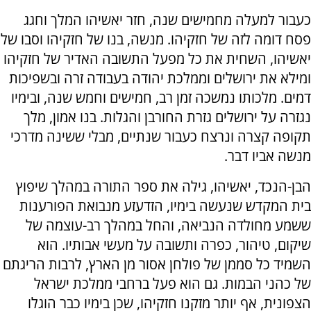
כעבור למעלה מחמישים שנה, חזר יאשיהו המלך וחגג
פסח דומה לזה של חזקיהו. מנשה, בנו של חזקיהו וסבו של
יאשיהו, השחית את כל מפעל התשובה האדיר של חזקיהו
ומילא את ירושלים וממלכת יהודה בעבודה זרה ובשפיכות
דמים. מלכותו נמשכה זמן רב, חמישים וחמש שנה, ובימיו
נגזרה על ירושלים גזרת החורבן והגלות. בנו אמון, מלך
תקופה קצרה ונרצח כעבור שנתיים, מבלי ששינה מדרכי
מנשה אביו דבר.
הבן-הנכד, יאשיהו, גילה את ספר התורה במהלך שיפוץ
בית המקדש שנעשה בימיו, הזדעזע מנבואת הפורענות
ששמע מחולדה הנביאה, והחל במהלך רב-עוצמה של
שיקום, טיהור, כפרה ותשובה על מעשי אבותיו. הוא
השמיד כל סממן של פולחן אסור מן הארץ, לרבות הריגתם
של כהני הבמות. גם הוא פעל ברחבי ממלכת ישראל
הצפונית, אף יותר מזקנו חזקיהו, שכן בימיו כבר הוגלו