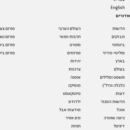
English
מדורים
חדשות
העולם הערבי
פורום צע
מבזקים
תרבות ופנאי
פורום נשו
ביטחוני
ספורט
פורום בי
פוליטי-מדיני
פורומים
פורום בי
בארץ
יהדות
בעולם
צרכנות
משפט ופלילים
אופנה
כלכלה ונדל"ן
מוסיקה
דעות
פיוטקאסט
חדשות המגזר
ילדודס
אוכל
מודעות אבל
כיפה שחורה
מזג אוויר
דיגיטל
תגיות