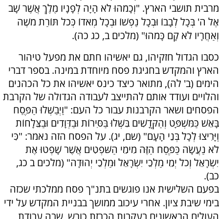
מרבית תושבי הארץ. "וְכָמֹהוּ לֹא הָיָה לְפָנָיו מֶלֶךְ אֲשֶׁר שָׁב
אֶל ה' בְּכָל לְבָבוֹ וּבְכָל נַפְשׁוֹ וּבְכָל מְאֹדוֹ כְּכֹל תּוֹרַת מֹשֶׁה
וְאַחֲרָיו לֹא קָם כָּמֹהוּ" (מלכים ב, כג כה).
כסבו הגדול חזקיהו, גם יאשיהו חתם את מפעל טיהור
הארץ והמקדש בחגיגת פסח מיוחדת במינה. בספר דברי
הימים (ב' לה), מתואר כיצד כינס יאשיהו את כל הכהנים
והלויים ועודד אותם להתייצב לעבודה הגדולה של הקרבת
הפסחים ושאר הקרבנות עבור כל העם: "וַיְבַשְּׁלוּ הַפֶּסַח
בָּאֵשׁ כַּמִּשְׁפָּט וְהַקֳּדָשִׁים בִּשְּׁלוּ בַּסִּירוֹת וּבַדְּוָדִים וּבַצֵּלָחוֹת
וַיָּרִיצוּ לְכָל בְּנֵי הָעָם" (שם, יג). על הפסח הזה נאמר: "כִּי
לֹא נַעֲשָׂה כַּפֶּסַח הַזֶּה מִימֵי הַשֹּׁפְטִים אֲשֶׁר שָׁפְטוּ אֶת
יִשְׂרָאֵל וְכֹל יְמֵי מַלְכֵי יִשְׂרָאֵל וּמַלְכֵי יְהוּדָה" (מלכים ב כג,
כב).
בפעם השלישית אנו פוגשים בתנ"ך פסח ממלכתי שכזה
בימי שיבת ציון. אחרי עיכוב ממושך בבניית המקדש על ידי
העולים הראשונים בעקבות הכרזת כורש, שבה עבודת