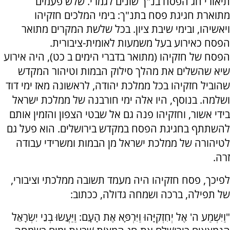
תיאורי חג הפסח בנ"ך שונים לגמרי. שלש פעמים
מתוארת חגיגת פסח בתנ"ך: בימי המלכים חזקיהו
ויאשיהו, ובימי שיבת ציון. בכל שלשת המקרים מתואר
הפסח כאירוע בעל משמעות לאומית-ציבורית.
הפסח של חזקיהו (מתואר בדברי הימים ב כט), היה אירוע
שיא שהשלים את מהלך סילוק הבמות וטיהור המקדש
שהוביל חזקיהו בכל ממלכת יהודה, לראשונה מאז ימי דוד
ושלמה. בנוסף, היו אלה ימי חורבנה של ממלכת ישראל
בידי אשור, וחזקיהו פנה גם אל שבטי הצפון והזמין אותם
להשתתף בחגיגת הפסח במקדש בירושלים. הוא פעל גם
לטיהורה של ממלכת ישראל מן הבמות ומשרידי עבודה
זרה.
לפיכך, פסח חזקיהו היה מעמד תשובה ממלכתי וציבורי,
של תפילה, ברכה ושמחה גדולה, ככתוב:
"וַיִּשְׁמַע ה' אֶל יְחִזְקִיָּהוּ וַיִּרְפָּא אֶת הָעָם: וַיַּעֲשׂוּ בְנֵי יִשְׂרָאֵל