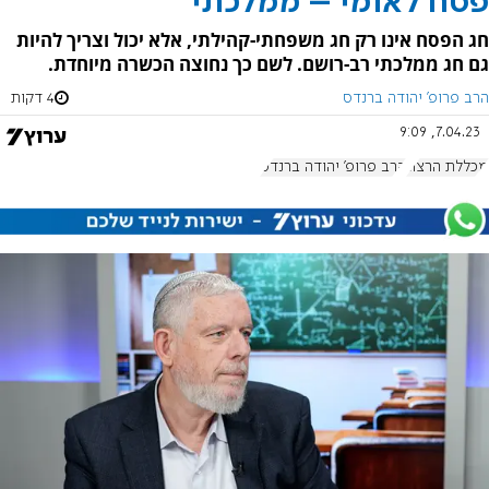
פסח לאומי – ממלכתי
חג הפסח אינו רק חג משפחתי-קהילתי, אלא יכול וצריך להיות
גם חג ממלכתי רב-רושם. לשם כך נחוצה הכשרה מיוחדת.
הרב פרופ' יהודה ברנדס
4 דקות
7.04.23, 9:09
מכללת הרצוג
הרב פרופ' יהודה ברנדס