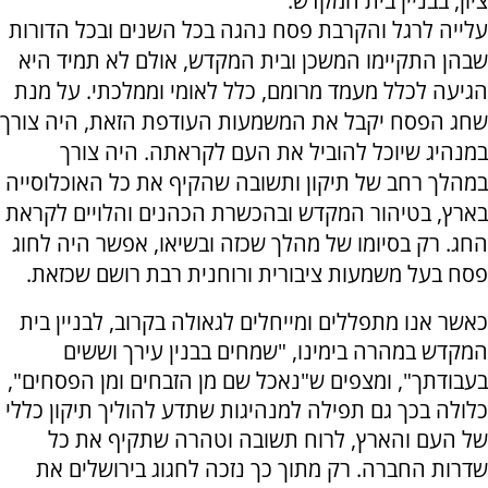
ציון, בבניין בית המקדש.
עלייה לרגל והקרבת פסח נהגה בכל השנים ובכל הדורות
שבהן התקיימו המשכן ובית המקדש, אולם לא תמיד היא
הגיעה לכלל מעמד מרומם, כלל לאומי וממלכתי. על מנת
שחג הפסח יקבל את המשמעות העודפת הזאת, היה צורך
במנהיג שיוכל להוביל את העם לקראתה. היה צורך
במהלך רחב של תיקון ותשובה שהקיף את כל האוכלוסייה
בארץ, בטיהור המקדש ובהכשרת הכהנים והלויים לקראת
החג. רק בסיומו של מהלך שכזה ובשיאו, אפשר היה לחוג
פסח בעל משמעות ציבורית ורוחנית רבת רושם שכזאת.
כאשר אנו מתפללים ומייחלים לגאולה בקרוב, לבניין בית
המקדש במהרה בימינו, "שמחים בבנין עירך וששים
בעבודתך", ומצפים ש"נאכל שם מן הזבחים ומן הפסחים",
כלולה בכך גם תפילה למנהיגות שתדע להוליך תיקון כללי
של העם והארץ, לרוח תשובה וטהרה שתקיף את כל
שדרות החברה. רק מתוך כך נזכה לחגוג בירושלים את