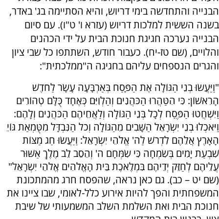
הבנייה והתחדשה בימי דריוש, והיא הסתיימה בג' באדר,
בשנה הששית למלכות דריוש (עזרא ו' ט"ו). עם סיום
הבנייה נערכה חגיגת חנוכת הבית על ידי הכהנים
והלויים, (שם טז-יח). כעבור חודש, השתתפו כל שבי ציון
והגרים הנספחים עליהם בחגיגה ה"ממלכתית":
"וַיַּעֲשׂוּ בְנֵי הַגּוֹלָה אֶת הַפָּסַח בְּאַרְבָּעָה עָשָׂר לַחֹדֶשׁ
הָרִאשׁוֹן: כִּי הִטַּהֲרוּ הַכֹּהֲנִים וְהַלְוִיִּם כְּאֶחָד כֻּלָּם טְהוֹרִים
וַיִּשְׁחֲטוּ הַפֶּסַח לְכָל בְּנֵי הַגּוֹלָה וְלַאֲחֵיהֶם הַכֹּהֲנִים וְלָהֶם:
וַיֹּאכְלוּ בְנֵי יִשְׂרָאֵל הַשָּׁבִים מֵהַגּוֹלָה וְכֹל הַנִּבְדָּל מִטֻּמְאַת גּוֹיֵ
הָאָרֶץ אֲלֵהֶם לִדְרֹשׁ לַה' אֱלֹהֵי יִשְׂרָאֵל: וַיַּעֲשׂוּ חַג מַצּוֹת
שִׁבְעַת יָמִים בְּשִׂמְחָה כִּי שִׂמְּחָם ה' וְהֵסֵב לֵב מֶלֶךְ אַשּׁוּר
עֲלֵיהֶם לְחַזֵּק יְדֵיהֶם בִּמְלֶאכֶת בֵּית הָאֱלֹהִים אֱלֹהֵי יִשְׂרָאֵל"
(שם יט – כב). גם כאן נראה, שהפסח חרג מהמתכונת
המשפחתית והפך להיות אירוע כלל-לאומי, שבו ציינו את
חנוכת הבית ואת השלמת השלב המשמעותי של שיבת