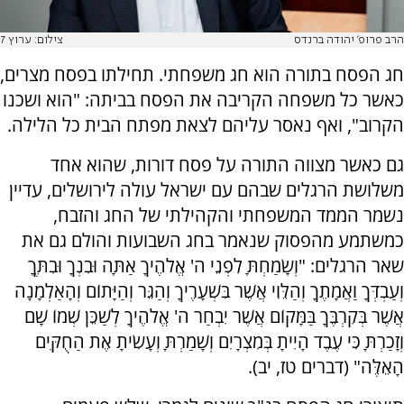
הרב פרופ' יהודה ברנדס
צילום: ערוץ 7
חג הפסח בתורה הוא חג משפחתי. תחילתו בפסח מצרים,
כאשר כל משפחה הקריבה את הפסח בביתה: "הוא ושכנו
הקרוב", ואף נאסר עליהם לצאת מפתח הבית כל הלילה.
גם כאשר מצווה התורה על פסח דורות, שהוא אחד
משלושת הרגלים שבהם עם ישראל עולה לירושלים, עדיין
נשמר הממד המשפחתי והקהילתי של החג והזבח,
כמשתמע מהפסוק שנאמר בחג השבועות והולם גם את
שאר הרגלים: "וְשָׂמַחְתָּ לִפְנֵי ה' אֱלֹהֶיךָ אַתָּה וּבִנְךָ וּבִתֶּךָ
וְעַבְדְּךָ וַאֲמָתֶךָ וְהַלֵּוִי אֲשֶׁר בִּשְׁעָרֶיךָ וְהַגֵּר וְהַיָּתוֹם וְהָאַלְמָנָה
אֲשֶׁר בְּקִרְבֶּךָ בַּמָּקוֹם אֲשֶׁר יִבְחַר ה' אֱלֹהֶיךָ לְשַׁכֵּן שְׁמוֹ שָׁם
וְזָכַרְתָּ כִּי עֶבֶד הָיִיתָ בְּמִצְרָיִם וְשָׁמַרְתָּ וְעָשִׂיתָ אֶת הַחֻקִּים
הָאֵלֶּה" (דברים טז, יב).