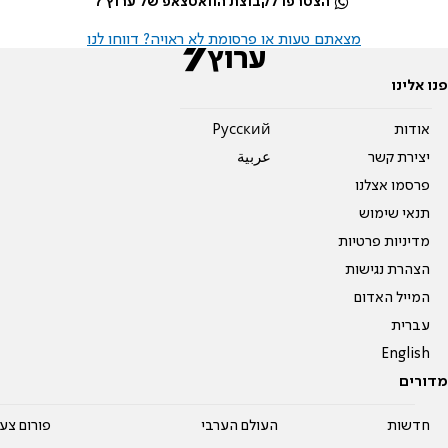
הצטרפו לקבוצת הוואטצאפ של ערוץ 7
מצאתם טעות או פרסומת לא ראויה? דווחו לנו
פנו אלינו
אודות
Pусский
יצירת קשר
عربية
פרסמו אצלנו
תנאי שימוש
מדיניות פרטיות
הצהרת נגישות
המייל האדום
עברית
English
מדורים
חדשות
העולם הערבי
פורום צע